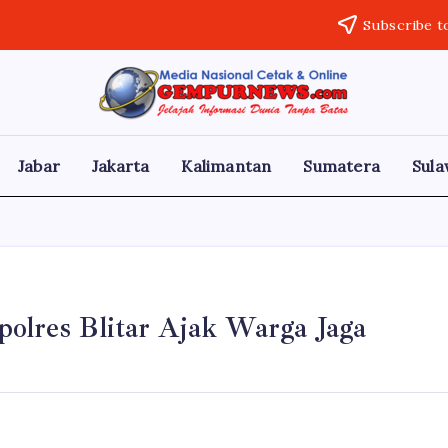
Subscribe t
Gempur
Jelajah
Informasi
News
Dunia
Tanpa
Jabar
Jakarta
Kalimantan
Sumatera
Sula
Batas
olres Blitar Ajak Warga Jaga