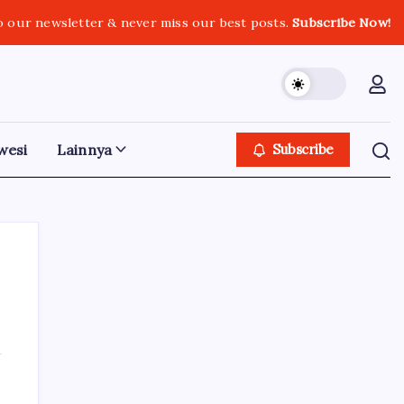
o our newsletter & never miss our best posts.
Subscribe Now!
wesi
Lainnya
Subscribe
Iklan