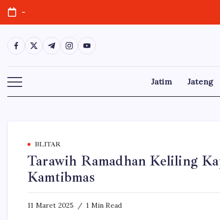
Skip
-
to
content
https://www.facebook.com/
https://twitter.com/
https://t.me/
https://www.instagram.com/
https://youtube.com/
Jatim
Jateng
BLITAR
Tarawih Ramadhan Keliling Kap
Kamtibmas
11 Maret 2025
1 Min Read