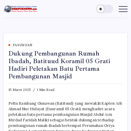
Skip
to
Gempur
Jelajah
Informasi
content
News
Dunia
Tanpa
Batas
PASURUAN
Dukung Pembangunan Rumah
Ibadah, Batituud Koramil 05 Grati
Hadiri Peletakan Batu Pertama
Pembangunan Masjid
15 Maret 2025
1 Min Read
Peltu Bambang Gunawan (Batituud) yang mewakili Kapten Arh
Ahmad Nur Hidayat (Danramil 05 Grati) menghadiri acara
peletakan batu pertama pembangunan Masjid Abdul Azis
Mirdad Faridah Maliki sebagai bentuk dukungan terhadap
pembangunan rumah ibadah bertempat Perumahan Griya