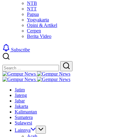
NTB
NTT
Papua
Yogyakarta
Opini & Artikel
Cerpen
Berita Video
Subscribe
Close
Search
Search
Gempur
Jelajah
News
Gempur
Informasi
Jelajah
News
Jatim
Dunia
Informasi
Jateng
Tanpa
Dunia
Jabar
Batas
Tanpa
Jakarta
Batas
Kalimantan
Sumatera
Sulawesi
Lainnya
Aceh