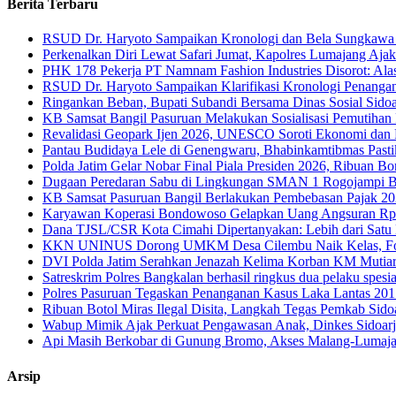
Berita Terbaru
RSUD Dr. Haryoto Sampaikan Kronologi dan Bela Sungkawa 
Perkenalkan Diri Lewat Safari Jumat, Kapolres Lumajang Aj
PHK 178 Pekerja PT Namnam Fashion Industries Disorot: Alas
RSUD Dr. Haryoto Sampaikan Klarifikasi Kronologi Penangan
Ringankan Beban, Bupati Subandi Bersama Dinas Sosial Sido
KB Samsat Bangil Pasuruan Melakukan Sosialisasi Pemutihan
Revalidasi Geopark Ijen 2026, UNESCO Soroti Ekonomi dan
Pantau Budidaya Lele di Genengwaru, Bhabinkamtibmas Pasti
Polda Jatim Gelar Nobar Final Piala Presiden 2026, Ribuan 
Dugaan Peredaran Sabu di Lingkungan SMAN 1 Rogojampi Be
KB Samsat Pasuruan Bangil Berlakukan Pembebasan Pajak 
Karyawan Koperasi Bondowoso Gelapkan Uang Angsuran Rp23
Dana TJSL/CSR Kota Cimahi Dipertanyakan: Lebih dari Satu
KKN UNINUS Dorong UMKM Desa Cilembu Naik Kelas, Fokus L
DVI Polda Jatim Serahkan Jenazah Kelima Korban KM Mutiara
Satreskrim Polres Bangkalan berhasil ringkus dua pelaku spesi
Polres Pasuruan Tegaskan Penanganan Kasus Laka Lantas 201
Ribuan Botol Miras Ilegal Disita, Langkah Tegas Pemkab Sid
Wabup Mimik Ajak Perkuat Pengawasan Anak, Dinkes Sidoarjo 
Api Masih Berkobar di Gunung Bromo, Akses Malang-Lumaja
Arsip