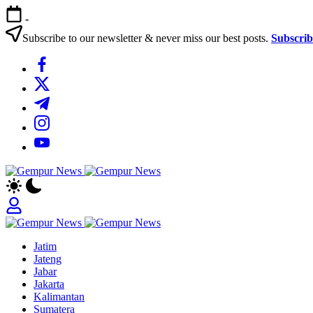
Skip
-
to
content
Subscribe to our newsletter & never miss our best posts.
Subscri
https://www.facebook.com/
https://twitter.com/
https://t.me/
https://www.instagram.com/
https://youtube.com/
Gempur
Jelajah
News
Informasi
Dunia
Tanpa
Gempur
Batas
Jelajah
News
Jatim
Informasi
Jateng
Dunia
Jabar
Tanpa
Jakarta
Batas
Kalimantan
Sumatera