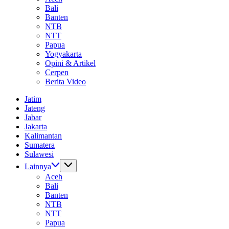
Bali
Banten
NTB
NTT
Papua
Yogyakarta
Opini & Artikel
Cerpen
Berita Video
Jatim
Jateng
Jabar
Jakarta
Kalimantan
Sumatera
Sulawesi
Lainnya
Aceh
Bali
Banten
NTB
NTT
Papua