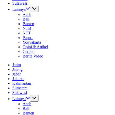
Sulawesi
Lainnya
Aceh
Bali
Banten
NTB
NTT
Papua
Yogyakarta
Opini & Artikel
Cerpen
Berita Video
Jatim
Jateng
Jabar
Jakarta
Kalimantan
Sumatera
Sulawesi
Lainnya
Aceh
Bali
Banten