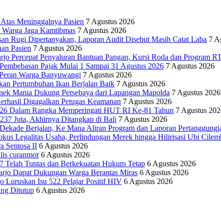
Atas Meninggalnya Pasien
7 Agustus 2026
ak Warga Jaga Kamtibmas
7 Agustus 2026
an Rugi Dipertanyakan, Laporan Audit Disebut Masih Catat Laba
7 A
an Pasien
7 Agustus 2026
arjo Percepat Penyaluran Bantuan Pangan, Kursi Roda dan Program 
 Pembebasan Pajak Mulai 1 Sampai 31 Agustus 2026
7 Agustus 2026
 Peran Warga Banyuwangi
7 Agustus 2026
kan Pertumbuhan Ikan Berjalan Baik
7 Agustus 2026
Bonek Mania Dukung Persebaya dari Lapangan Mapolda
7 Agustus 2026
rhasil Digagalkan Petugas Keamanan
7 Agustus 2026
2026 Dalam Rangka Memperingati HUT RI Ke-81 Tahun
7 Agustus 202
7 Juta, Akhirnya Ditangkap di Bali
7 Agustus 2026
 Dekade Berjalan, Ke Mana Aliran Program dan Laporan Pertanggung
egalitas Usaha, Perlindungan Merek hingga Hilirisasi Ubi Cilem
 Sentosa II
6 Agustus 2026
alis curanmor
6 Agustus 2026
7 Telah Tuntas dan Berkekuatan Hukum Tetap
6 Agustus 2026
oarjo Dapat Dukungan Warga Berantas Miras
6 Agustus 2026
Luruskan Isu 522 Pelajar Positif HIV
6 Agustus 2026
ng Ditutup
6 Agustus 2026