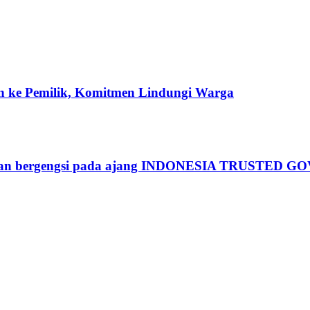
n ke Pemilik, Komitmen Lindungi Warga
hargaan bergengsi pada ajang INDONESIA TRUST