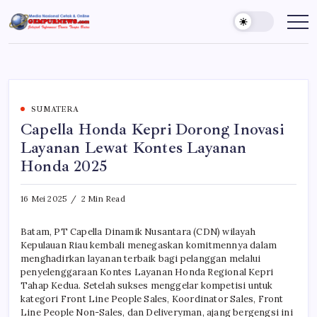
Skip
to
Gempur
Jelajah
Informasi
content
News
Dunia
Tanpa
Batas
SUMATERA
Capella Honda Kepri Dorong Inovasi
Layanan Lewat Kontes Layanan
Honda 2025
16 Mei 2025
2 Min Read
Batam, PT Capella Dinamik Nusantara (CDN) wilayah
Kepulauan Riau kembali menegaskan komitmennya dalam
menghadirkan layanan terbaik bagi pelanggan melalui
penyelenggaraan Kontes Layanan Honda Regional Kepri
Tahap Kedua. Setelah sukses menggelar kompetisi untuk
kategori Front Line People Sales, Koordinator Sales, Front
Line People Non-Sales, dan Deliveryman, ajang bergengsi ini