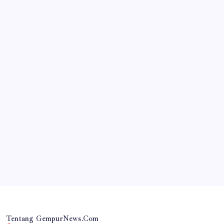
JAWA TIMUR
Kegiatan Padat Karya Korsda Cluring Fokus Pada
Normalisasi Saluran Irigasi dengan melibatkan
Warga Kurang Mampu.
By
Gempur News.com
Tentang GempurNews.Com