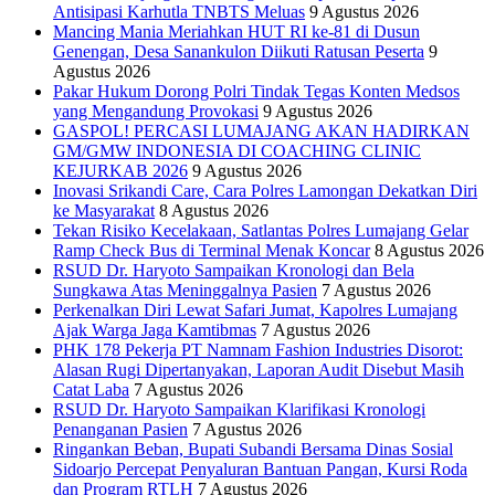
Antisipasi Karhutla TNBTS Meluas
9 Agustus 2026
Mancing Mania Meriahkan HUT RI ke-81 di Dusun
Genengan, Desa Sanankulon Diikuti Ratusan Peserta
9
Agustus 2026
Pakar Hukum Dorong Polri Tindak Tegas Konten Medsos
yang Mengandung Provokasi
9 Agustus 2026
GASPOL! PERCASI LUMAJANG AKAN HADIRKAN
GM/GMW INDONESIA DI COACHING CLINIC
KEJURKAB 2026
9 Agustus 2026
Inovasi Srikandi Care, Cara Polres Lamongan Dekatkan Diri
ke Masyarakat
8 Agustus 2026
Tekan Risiko Kecelakaan, Satlantas Polres Lumajang Gelar
Ramp Check Bus di Terminal Menak Koncar
8 Agustus 2026
RSUD Dr. Haryoto Sampaikan Kronologi dan Bela
Sungkawa Atas Meninggalnya Pasien
7 Agustus 2026
Perkenalkan Diri Lewat Safari Jumat, Kapolres Lumajang
Ajak Warga Jaga Kamtibmas
7 Agustus 2026
PHK 178 Pekerja PT Namnam Fashion Industries Disorot:
Alasan Rugi Dipertanyakan, Laporan Audit Disebut Masih
Catat Laba
7 Agustus 2026
RSUD Dr. Haryoto Sampaikan Klarifikasi Kronologi
Penanganan Pasien
7 Agustus 2026
Ringankan Beban, Bupati Subandi Bersama Dinas Sosial
Sidoarjo Percepat Penyaluran Bantuan Pangan, Kursi Roda
dan Program RTLH
7 Agustus 2026