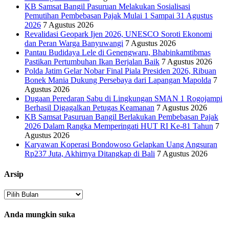
KB Samsat Bangil Pasuruan Melakukan Sosialisasi
Pemutihan Pembebasan Pajak Mulai 1 Sampai 31 Agustus
2026
7 Agustus 2026
Revalidasi Geopark Ijen 2026, UNESCO Soroti Ekonomi
dan Peran Warga Banyuwangi
7 Agustus 2026
Pantau Budidaya Lele di Genengwaru, Bhabinkamtibmas
Pastikan Pertumbuhan Ikan Berjalan Baik
7 Agustus 2026
Polda Jatim Gelar Nobar Final Piala Presiden 2026, Ribuan
Bonek Mania Dukung Persebaya dari Lapangan Mapolda
7
Agustus 2026
Dugaan Peredaran Sabu di Lingkungan SMAN 1 Rogojampi
Berhasil Digagalkan Petugas Keamanan
7 Agustus 2026
KB Samsat Pasuruan Bangil Berlakukan Pembebasan Pajak
2026 Dalam Rangka Memperingati HUT RI Ke-81 Tahun
7
Agustus 2026
Karyawan Koperasi Bondowoso Gelapkan Uang Angsuran
Rp237 Juta, Akhirnya Ditangkap di Bali
7 Agustus 2026
Arsip
Arsip
Anda mungkin suka