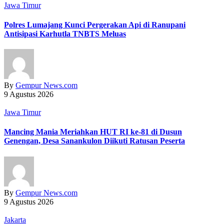
Jawa Timur
Polres Lumajang Kunci Pergerakan Api di Ranupani
Antisipasi Karhutla TNBTS Meluas
By
Gempur News.com
9 Agustus 2026
Jawa Timur
Mancing Mania Meriahkan HUT RI ke-81 di Dusun
Genengan, Desa Sanankulon Diikuti Ratusan Peserta
By
Gempur News.com
9 Agustus 2026
Jakarta