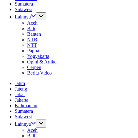
Sumatera
Sulawesi
Lainnya
Aceh
Bali
Banten
NTB
NTT
Papua
Yogyakarta
Opini & Artikel
Cerpen
Berita Video
Jatim
Jateng
Jabar
Jakarta
Kalimantan
Sumatera
Sulawesi
Lainnya
Aceh
Bali