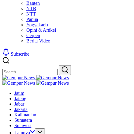
Banten
NTB
NTT
Papua
Yogyakarta
Opini & Artikel
Cerpen
Berita Video
Subscribe
Close
Search
Search
Gempur
Jelajah
News
Gempur
Informasi
Jelajah
News
Jatim
Dunia
Informasi
Jateng
Tanpa
Dunia
Jabar
Batas
Tanpa
Jakarta
Batas
Kalimantan
Sumatera
Sulawesi
Lainnya