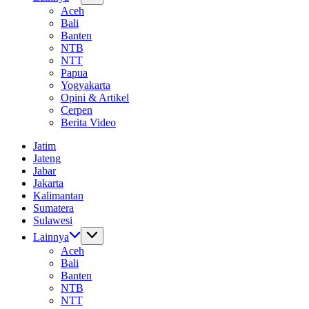
Aceh
Bali
Banten
NTB
NTT
Papua
Yogyakarta
Opini & Artikel
Cerpen
Berita Video
Jatim
Jateng
Jabar
Jakarta
Kalimantan
Sumatera
Sulawesi
Lainnya
Aceh
Bali
Banten
NTB
NTT