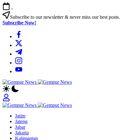
Skip
-
to
content
Subscribe to our newsletter & never miss our best posts.
Subscribe Now!
https://www.facebook.com/
https://twitter.com/
https://t.me/
https://www.instagram.com/
https://youtube.com/
Gempur
Jelajah
News
Informasi
Dunia
Tanpa
Gempur
Batas
Jelajah
News
Jatim
Informasi
Jateng
Dunia
Jabar
Tanpa
Jakarta
Batas
Kalimantan