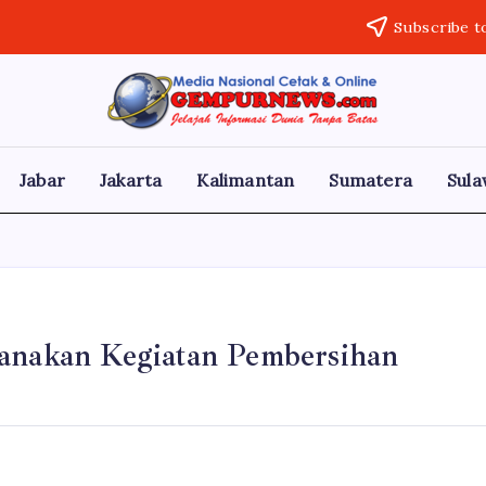
Subscribe t
Gempur
Jelajah
Informasi
News
Dunia
Tanpa
Jabar
Jakarta
Kalimantan
Sumatera
Sula
Batas
sanakan Kegiatan Pembersihan