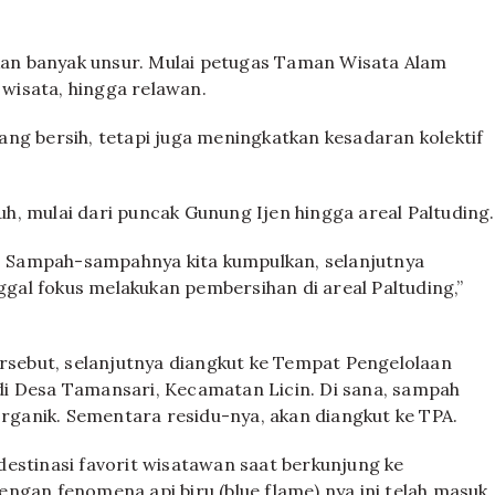
tkan banyak unsur. Mulai petugas Taman Wisata Alam
 wisata, hingga relawan.
ng bersih, tetapi juga meningkatkan kesadaran kolektif
, mulai dari puncak Gunung Ijen hingga areal Paltuding.
ak. Sampah-sampahnya kita kumpulkan, selanjutnya
nggal fokus melakukan pembersihan di areal Paltuding,”
ersebut, selanjutnya diangkut ke Tempat Pengelolaan
i Desa Tamansari, Kecamatan Licin. Di sana, sampah
organik. Sementara residu-nya, akan diangkut ke TPA.
estinasi favorit wisatawan saat berkunjung ke
ngan fenomena api biru (blue flame) nya ini telah masuk