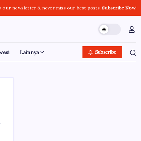
o our newsletter & never miss our best posts.
Subscribe Now!
wesi
Lainnya
Subscribe
Iklan