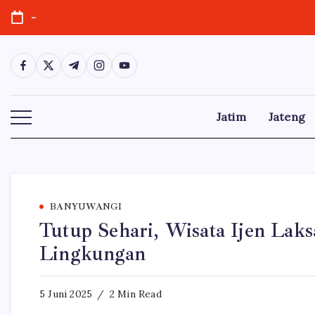
Skip
-
to
content
https://www.facebook.com/
https://twitter.com/
https://t.me/
https://www.instagram.com/
https://youtube.com/
Jatim
Jateng
BANYUWANGI
Tutup Sehari, Wisata Ijen Lak
Lingkungan
5 Juni 2025
2 Min Read