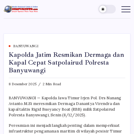
Skip
to
Gempur
Jelajah
Informasi
content
News
Dunia
Tanpa
Batas
BANYUWANGI
Kapolda Jatim Resmikan Dermaga dan
Kapal Cepat Satpolairud Polresta
Banyuwangi
8 Desember 2025
2 Min Read
BANYUWANGI — Kapolda Jawa Timur Irjen Pol. Drs Nanang
Avianto.M.Si meresmikan Dermaga Danantya Virendra dan
kapal taktis Rigid Buoyancy Boat (RBB) milik Satpolairud
Polresta Banyuwangi, Senin (8/12/2025).
Peresmian ini menjadi langkah penting dalam memperkuat
infrastruktur pengamanan maritim di wilayah pesisir Timur