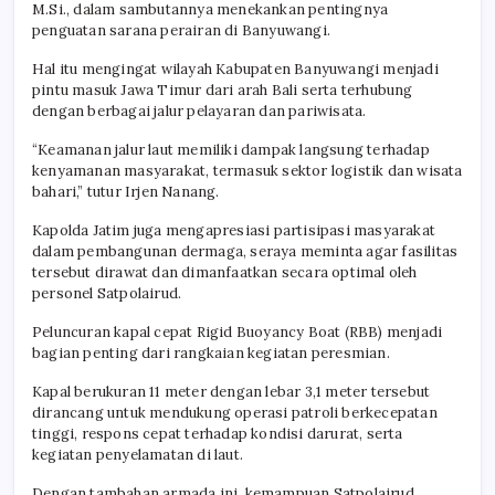
M.Si., dalam sambutannya menekankan pentingnya
penguatan sarana perairan di Banyuwangi.
Hal itu mengingat wilayah Kabupaten Banyuwangi menjadi
pintu masuk Jawa Timur dari arah Bali serta terhubung
dengan berbagai jalur pelayaran dan pariwisata.
“Keamanan jalur laut memiliki dampak langsung terhadap
kenyamanan masyarakat, termasuk sektor logistik dan wisata
bahari,” tutur Irjen Nanang.
Kapolda Jatim juga mengapresiasi partisipasi masyarakat
dalam pembangunan dermaga, seraya meminta agar fasilitas
tersebut dirawat dan dimanfaatkan secara optimal oleh
personel Satpolairud.
Peluncuran kapal cepat Rigid Buoyancy Boat (RBB) menjadi
bagian penting dari rangkaian kegiatan peresmian.
Kapal berukuran 11 meter dengan lebar 3,1 meter tersebut
dirancang untuk mendukung operasi patroli berkecepatan
tinggi, respons cepat terhadap kondisi darurat, serta
kegiatan penyelamatan di laut.
Dengan tambahan armada ini, kemampuan Satpolairud