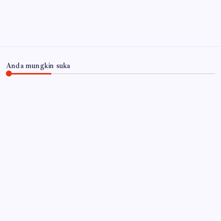
Anda mungkin suka
JAWA TIMUR
DVI Polda Jatim Serahkan Jenazah Kelima Korban