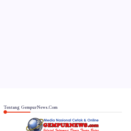
JAWA TIMUR
RSUD Dr. Haryoto Sampaikan Kronologi dan Bela
Sungkawa Atas Meninggalnya Pasien
By
Gempur News.com
Tentang GempurNews.Com