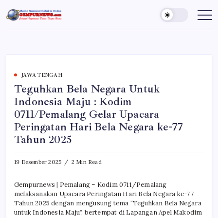
Skip
to
Gempur
Jelajah
Informasi
content
News
Dunia
Tanpa
Batas
JAWA TENGAH
Teguhkan Bela Negara Untuk
Indonesia Maju : Kodim
0711/Pemalang Gelar Upacara
Peringatan Hari Bela Negara ke-77
Tahun 2025
19 Desember 2025
2 Min Read
Gempurnews | Pemalang – Kodim 0711/Pemalang
melaksanakan Upacara Peringatan Hari Bela Negara ke-77
Tahun 2025 dengan mengusung tema “Teguhkan Bela Negara
untuk Indonesia Maju”, bertempat di Lapangan Apel Makodim