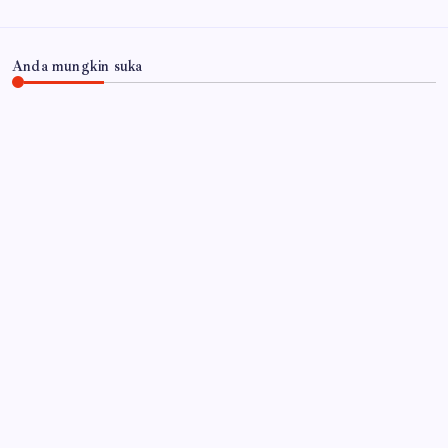
Anda mungkin suka
JAWA TIMUR
‎Desa Orobulu Semarakkan HUT RI ke-81 dengan
Jalan Sehat dan Pengajian Umum
By
Gempur News.com