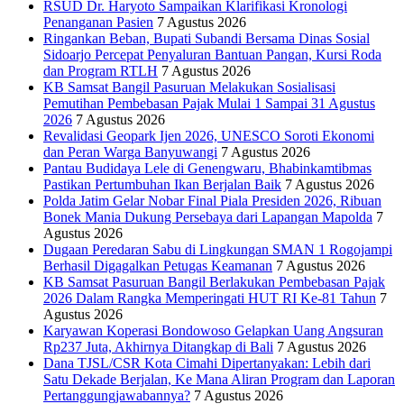
RSUD Dr. Haryoto Sampaikan Klarifikasi Kronologi
Penanganan Pasien
7 Agustus 2026
Ringankan Beban, Bupati Subandi Bersama Dinas Sosial
Sidoarjo Percepat Penyaluran Bantuan Pangan, Kursi Roda
dan Program RTLH
7 Agustus 2026
KB Samsat Bangil Pasuruan Melakukan Sosialisasi
Pemutihan Pembebasan Pajak Mulai 1 Sampai 31 Agustus
2026
7 Agustus 2026
Revalidasi Geopark Ijen 2026, UNESCO Soroti Ekonomi
dan Peran Warga Banyuwangi
7 Agustus 2026
Pantau Budidaya Lele di Genengwaru, Bhabinkamtibmas
Pastikan Pertumbuhan Ikan Berjalan Baik
7 Agustus 2026
Polda Jatim Gelar Nobar Final Piala Presiden 2026, Ribuan
Bonek Mania Dukung Persebaya dari Lapangan Mapolda
7
Agustus 2026
Dugaan Peredaran Sabu di Lingkungan SMAN 1 Rogojampi
Berhasil Digagalkan Petugas Keamanan
7 Agustus 2026
KB Samsat Pasuruan Bangil Berlakukan Pembebasan Pajak
2026 Dalam Rangka Memperingati HUT RI Ke-81 Tahun
7
Agustus 2026
Karyawan Koperasi Bondowoso Gelapkan Uang Angsuran
Rp237 Juta, Akhirnya Ditangkap di Bali
7 Agustus 2026
Dana TJSL/CSR Kota Cimahi Dipertanyakan: Lebih dari
Satu Dekade Berjalan, Ke Mana Aliran Program dan Laporan
Pertanggungjawabannya?
7 Agustus 2026