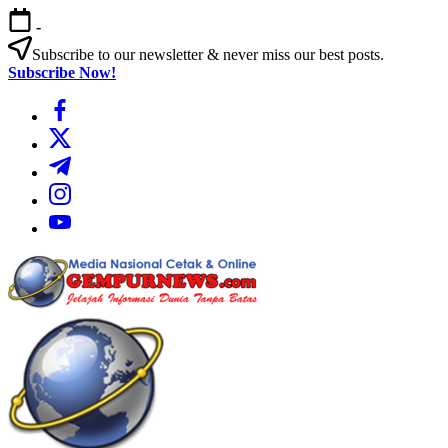
Skip
-
to
content
Subscribe to our newsletter & never miss our best posts.
Subscribe Now!
https://www.facebook.com/
https://twitter.com/
https://t.me/
https://www.instagram.com/
https://youtube.com/