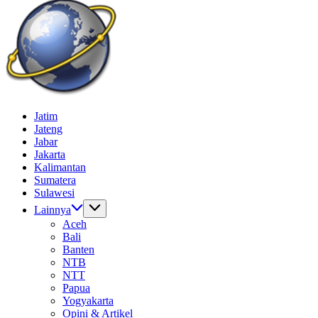
Batas
Gempur
Jelajah
Jatim
News
Informasi
Jateng
Dunia
Jabar
Tanpa
Jakarta
Batas
Kalimantan
Sumatera
Sulawesi
Lainnya
Aceh
Bali
Banten
NTB
NTT
Papua
Yogyakarta
Opini & Artikel