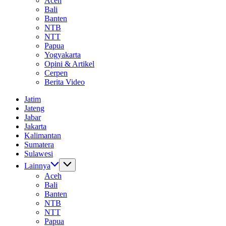
Aceh
Bali
Banten
NTB
NTT
Papua
Yogyakarta
Opini & Artikel
Cerpen
Berita Video
Jatim
Jateng
Jabar
Jakarta
Kalimantan
Sumatera
Sulawesi
Lainnya
Aceh
Bali
Banten
NTB
NTT
Papua