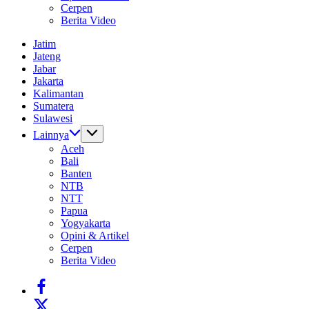
Cerpen
Berita Video
Jatim
Jateng
Jabar
Jakarta
Kalimantan
Sumatera
Sulawesi
Lainnya
Aceh
Bali
Banten
NTB
NTT
Papua
Yogyakarta
Opini & Artikel
Cerpen
Berita Video
https://www.facebook.com/
https://twitter.com/