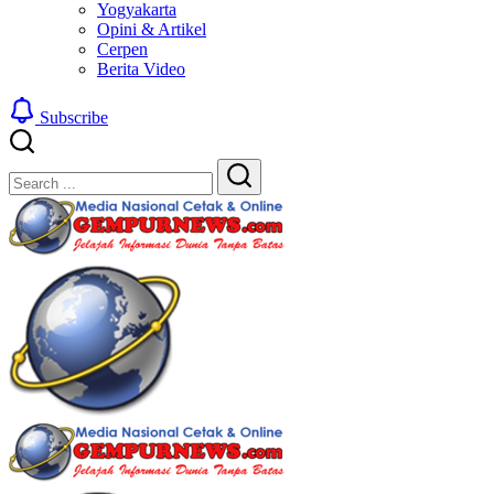
Yogyakarta
Opini & Artikel
Cerpen
Berita Video
Subscribe
Close
Search
Search
Gempur
Jelajah
News
Informasi
Dunia
Tanpa