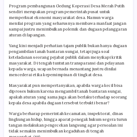
Program pembangunan Gedung Koperasi Desa Merah Putih
sendiri merupakan program pemerintah pusat untuk
memperkuat ekonomi masyarakat desa. Namun warga
menilai program yang seharusnya membawa manfaat jangan
sampai justru menimbulkan polemik dan dugaan pelanggaran
aturan di lapangan.
Yang kini menjadi perhatian tajam publik bukan hanya dugaan
pengambilan tanah bantaran sungai, tetapi juga soal
keteladanan seorang pejabat publik dalam menyikapi kritik
masyarakat. Di tengah tuntutan transparansi dan pelayanan
kepada warga, ucapan bernada menantang justru dinilai
mencederai etika kepemimpinan di tingkat desa.
Masyarakat pun mempertanyakan, apabila warga kecil bisa
diproses hukum karena mengambil tanah bantaran sungai,
apakah aturan yang sama juga akan berlaku terhadap seorang
kepala desa apabila dugaan tersebut terbukti benar?
Warga berharap pemerintah kecamatan, inspektorat, dinas
lingkungan hidup, hingga aparat penegak hukum segera turun
tangan melakukan pengecekan langsung agar persoalan ini
tidak semakin menimbulkan kegaduhan di tengah
masyarakat. (**)