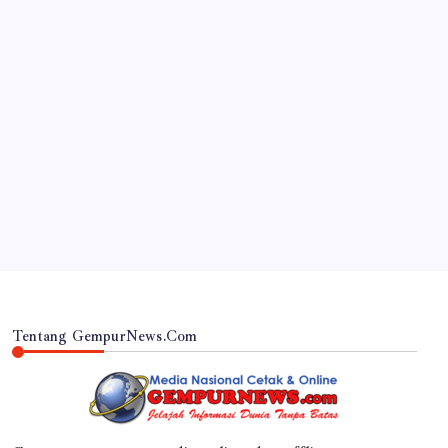
JAWA TIMUR
RSUD Dr. Haryoto Sampaikan Kronologi dan Bela
Sungkawa Atas Meninggalnya Pasien
By
Gempur News.com
Tentang GempurNews.Com