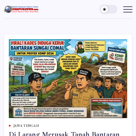
Skip
to
Gempur
Jelajah
Informasi
content
News
Dunia
Tanpa
Batas
JAWA TENGAH
Di Larang Merusak Tanah Bantaran