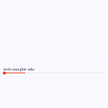
Wabup Mimik Ajak Perkuat Pengawasan Anak, Dinkes
Sidoarjo Luruskan Isu 522 Pelajar Positif HIV
6
Agustus 2026
Api Masih Berkobar di Gunung Bromo, Akses
Malang-Lumajang Ditutup
6 Agustus 2026
Arsip
Anda mungkin suka