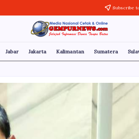
Subscribe t
Gempur
Jelajah
Informasi
News
Dunia
Tanpa
Jabar
Jakarta
Kalimantan
Sumatera
Sula
Batas