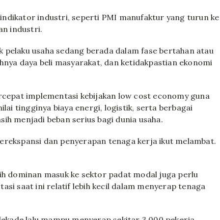
ndikator industri, seperti PMI manufaktur yang turun ke
n industri.
k pelaku usaha sedang berada dalam fase bertahan atau
ahnya daya beli masyarakat, dan ketidakpastian ekonomi
epat implementasi kebijakan low cost economy guna
lai tingginya biaya energi, logistik, serta berbagai
ih menjadi beban serius bagi dunia usaha.
n berekspansi dan penyerapan tenaga kerja ikut melambat.
lebih dominan masuk ke sektor padat modal juga perlu
si saat ini relatif lebih kecil dalam menyerap tenaga
 dekade lalu mampu menyerap sekitar 3.000 pekerja,