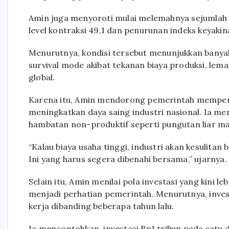
Amin juga menyoroti mulai melemahnya sejumlah i
level kontraksi 49,1 dan penurunan indeks keyakina
Menurutnya, kondisi tersebut menunjukkan banya
survival mode akibat tekanan biaya produksi, lem
global.
Karena itu, Amin mendorong pemerintah memperc
meningkatkan daya saing industri nasional. Ia meni
hambatan non-produktif seperti pungutan liar mas
“Kalau biaya usaha tinggi, industri akan kesulita
Ini yang harus segera dibenahi bersama,” ujarnya.
Selain itu, Amin menilai pola investasi yang kini 
menjadi perhatian pemerintah. Menurutnya, investa
kerja dibanding beberapa tahun lalu.
Ia mencontohkan, investasi Rp1 triliun pada satu