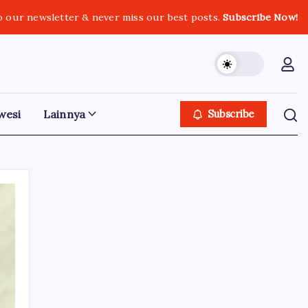
o our newsletter & never miss our best posts.
Subscribe Now!
wesi
Lainnya
Subscribe
Iklan