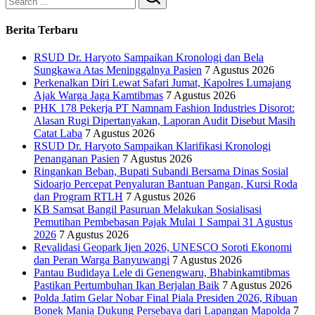
Search
Berita Terbaru
RSUD Dr. Haryoto Sampaikan Kronologi dan Bela
Sungkawa Atas Meninggalnya Pasien
7 Agustus 2026
Perkenalkan Diri Lewat Safari Jumat, Kapolres Lumajang
Ajak Warga Jaga Kamtibmas
7 Agustus 2026
PHK 178 Pekerja PT Namnam Fashion Industries Disorot:
Alasan Rugi Dipertanyakan, Laporan Audit Disebut Masih
Catat Laba
7 Agustus 2026
RSUD Dr. Haryoto Sampaikan Klarifikasi Kronologi
Penanganan Pasien
7 Agustus 2026
Ringankan Beban, Bupati Subandi Bersama Dinas Sosial
Sidoarjo Percepat Penyaluran Bantuan Pangan, Kursi Roda
dan Program RTLH
7 Agustus 2026
KB Samsat Bangil Pasuruan Melakukan Sosialisasi
Pemutihan Pembebasan Pajak Mulai 1 Sampai 31 Agustus
2026
7 Agustus 2026
Revalidasi Geopark Ijen 2026, UNESCO Soroti Ekonomi
dan Peran Warga Banyuwangi
7 Agustus 2026
Pantau Budidaya Lele di Genengwaru, Bhabinkamtibmas
Pastikan Pertumbuhan Ikan Berjalan Baik
7 Agustus 2026
Polda Jatim Gelar Nobar Final Piala Presiden 2026, Ribuan
Bonek Mania Dukung Persebaya dari Lapangan Mapolda
7