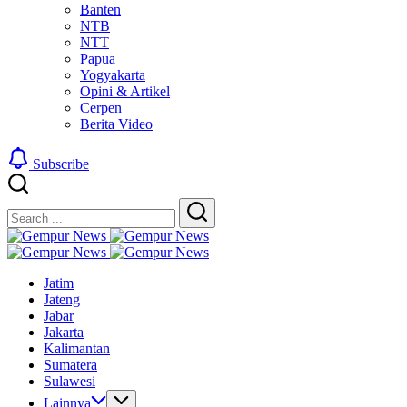
Banten
NTB
NTT
Papua
Yogyakarta
Opini & Artikel
Cerpen
Berita Video
Subscribe
Close
Search
Search
Gempur
Jelajah
News
Gempur
Informasi
Jelajah
News
Jatim
Dunia
Informasi
Jateng
Tanpa
Dunia
Jabar
Batas
Tanpa
Jakarta
Batas
Kalimantan
Sumatera
Sulawesi
Lainnya