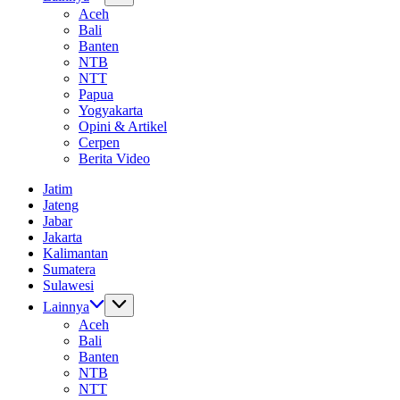
Aceh
Bali
Banten
NTB
NTT
Papua
Yogyakarta
Opini & Artikel
Cerpen
Berita Video
Jatim
Jateng
Jabar
Jakarta
Kalimantan
Sumatera
Sulawesi
Lainnya
Aceh
Bali
Banten
NTB
NTT