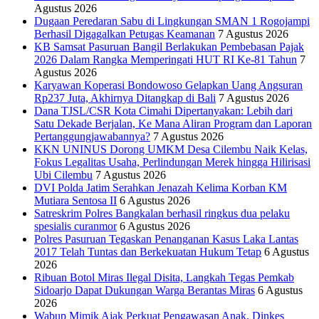
Agustus 2026
Dugaan Peredaran Sabu di Lingkungan SMAN 1 Rogojampi
Berhasil Digagalkan Petugas Keamanan
7 Agustus 2026
KB Samsat Pasuruan Bangil Berlakukan Pembebasan Pajak
2026 Dalam Rangka Memperingati HUT RI Ke-81 Tahun
7
Agustus 2026
Karyawan Koperasi Bondowoso Gelapkan Uang Angsuran
Rp237 Juta, Akhirnya Ditangkap di Bali
7 Agustus 2026
Dana TJSL/CSR Kota Cimahi Dipertanyakan: Lebih dari
Satu Dekade Berjalan, Ke Mana Aliran Program dan Laporan
Pertanggungjawabannya?
7 Agustus 2026
KKN UNINUS Dorong UMKM Desa Cilembu Naik Kelas,
Fokus Legalitas Usaha, Perlindungan Merek hingga Hilirisasi
Ubi Cilembu
7 Agustus 2026
DVI Polda Jatim Serahkan Jenazah Kelima Korban KM
Mutiara Sentosa II
6 Agustus 2026
Satreskrim Polres Bangkalan berhasil ringkus dua pelaku
spesialis curanmor
6 Agustus 2026
Polres Pasuruan Tegaskan Penanganan Kasus Laka Lantas
2017 Telah Tuntas dan Berkekuatan Hukum Tetap
6 Agustus
2026
Ribuan Botol Miras Ilegal Disita, Langkah Tegas Pemkab
Sidoarjo Dapat Dukungan Warga Berantas Miras
6 Agustus
2026
Wabup Mimik Ajak Perkuat Pengawasan Anak, Dinkes