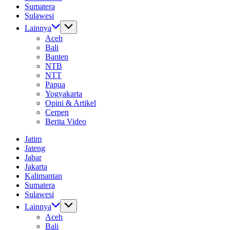
Sumatera
Sulawesi
Lainnya
Aceh
Bali
Banten
NTB
NTT
Papua
Yogyakarta
Opini & Artikel
Cerpen
Berita Video
Jatim
Jateng
Jabar
Jakarta
Kalimantan
Sumatera
Sulawesi
Lainnya
Aceh
Bali