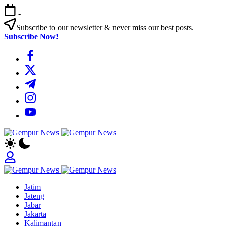
Skip
-
to
content
Subscribe to our newsletter & never miss our best posts.
Subscribe Now!
https://www.facebook.com/
https://twitter.com/
https://t.me/
https://www.instagram.com/
https://youtube.com/
Gempur
Jelajah
News
Informasi
Dunia
Tanpa
Gempur
Batas
Jelajah
News
Jatim
Informasi
Jateng
Dunia
Jabar
Tanpa
Jakarta
Batas
Kalimantan