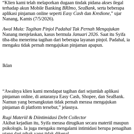
“Klien kami telah melaporkan dugaan tindak pidana akses ilegal
terhadap akun Mobile Banking
BRImo, SeaBank
, serta beberapa
aplikasi pinjaman online seperti
Easy Cash
dan
Kredione
,” ujar
Nanang, Kamis (7/5/2026).
Awal Mula: Tagihan Pinjol Padahal Tak Pernah Mengajukan
Nanang menjelaskan, kasus bermula
Januari 2026
. Saat itu Syifa
tiba-tiba menerima tagihan dari beberapa layanan pinjol. Padahal, ia
mengaku tidak pernah mengajukan pinjaman apapun.
Iklan
“Awalnya klien kami mendapat tagihan dari sejumlah aplikasi
pinjaman online, di antaranya Easy Cash, Shopee, dan SeaBank.
Namun yang bersangkutan tidak pernah merasa mengajukan
pinjaman di platform tersebut,” jelasnya.
Rugi Materiil & Diintimidasi Debt Collector
Akibat kejadian itu, Syifa merasa dirugikan secara materiil maupun
psikologis. Ia juga mengaku mengalami intimidasi berupa penagihan
utang dari pihak yang tidak dikenal.