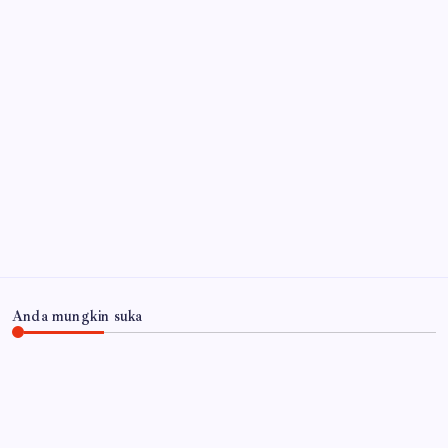
Miras
6 Agustus 2026
Wabup Mimik Ajak Perkuat Pengawasan Anak, Dinkes
Sidoarjo Luruskan Isu 522 Pelajar Positif HIV
6
Agustus 2026
Api Masih Berkobar di Gunung Bromo, Akses
Malang-Lumajang Ditutup
6 Agustus 2026
Arsip
Anda mungkin suka