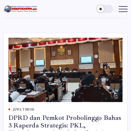
Skip
to
Gempur
Jelajah
Informasi
content
News
Dunia
Tanpa
Batas
JAWA TIMUR
DPRD dan Pemkot Probolinggo Bahas
3 Raperda Strategis: PKL,