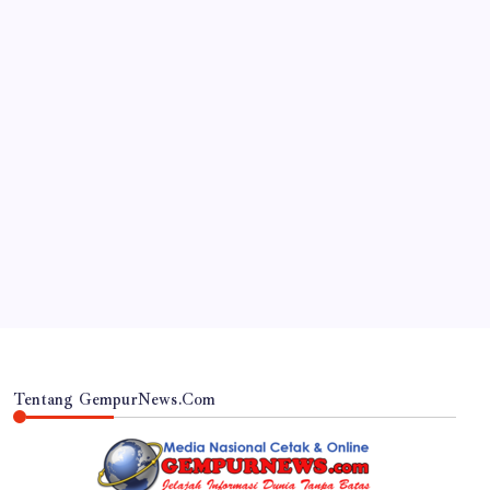
JAWA TIMUR
RSUD Dr. Haryoto Sampaikan Kronologi dan Bela
Sungkawa Atas Meninggalnya Pasien
By
Gempur News.com
Tentang GempurNews.Com