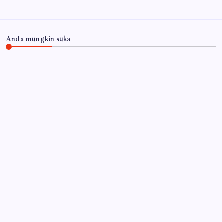
Anda mungkin suka
JAWA TIMUR
‎Desa Orobulu Semarakkan HUT RI ke-81 dengan
Jalan Sehat dan Pengajian Umum
By
Gempur News.com