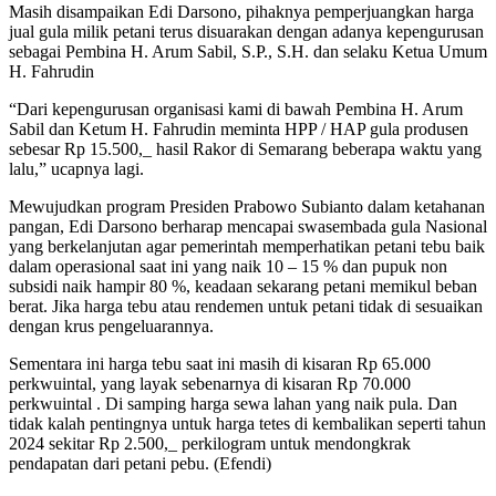
Masih disampaikan Edi Darsono, pihaknya pemperjuangkan harga
jual gula milik petani terus disuarakan dengan adanya kepengurusan
sebagai Pembina H. Arum Sabil, S.P., S.H. dan selaku Ketua Umum
H. Fahrudin
“Dari kepengurusan organisasi kami di bawah Pembina H. Arum
Sabil dan Ketum H. Fahrudin meminta HPP / HAP gula produsen
sebesar Rp 15.500,_ hasil Rakor di Semarang beberapa waktu yang
lalu,” ucapnya lagi.
Mewujudkan program Presiden Prabowo Subianto dalam ketahanan
pangan, Edi Darsono berharap mencapai swasembada gula Nasional
yang berkelanjutan agar pemerintah memperhatikan petani tebu baik
dalam operasional saat ini yang naik 10 – 15 % dan pupuk non
subsidi naik hampir 80 %, keadaan sekarang petani memikul beban
berat. Jika harga tebu atau rendemen untuk petani tidak di sesuaikan
dengan krus pengeluarannya.
Sementara ini harga tebu saat ini masih di kisaran Rp 65.000
perkwuintal, yang layak sebenarnya di kisaran Rp 70.000
perkwuintal . Di samping harga sewa lahan yang naik pula. Dan
tidak kalah pentingnya untuk harga tetes di kembalikan seperti tahun
2024 sekitar Rp 2.500,_ perkilogram untuk mendongkrak
pendapatan dari petani pebu. (Efendi)