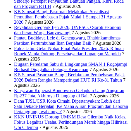
Sidoarjo Percepat Penyaluran Bantuan Pangan, Kursi Roda
dan Program RTLH
7 Agustus 2026
KB Samsat Bangil Pasuruan Melakukan Sosialisasi
Pemutihan Pembebasan Pajak Mulai 1 Sampai 31 Agustus
2026
7 Agustus 2026
Revalidasi Geopark Ijen 2026, UNESCO Soroti Ekonomi
dan Peran Warga Banyuwangi
7 Agustus 2026
Pantau Budidaya Lele di Genengwaru, Bhabinkamtibmas
Pastikan Pertumbuhan Ikan Berjalan Baik
7 Agustus 2026
Polda Jatim Gelar Nobar Final Piala Presiden 2026, Ribuan
Bonek Mania Dukung Persebaya dari Lapangan Mapolda
7
Agustus 2026
Dugaan Peredaran Sabu di Lingkungan SMAN 1 Rogojampi
Berhasil Digagalkan Petugas Keamanan
7 Agustus 2026
KB Samsat Pasuruan Bangil Berlakukan Pembebasan Pajak
2026 Dalam Rangka Memperingati HUT RI Ke-81 Tahun
7
Agustus 2026
Karyawan Koperasi Bondowoso Gelapkan Uang Angsuran
Rp237 Juta, Akhirnya Ditangkap di Bali
7 Agustus 2026
Dana TJSL/CSR Kota Cimahi Dipertanyakan: Lebih dari
Satu Dekade Berjalan, Ke Mana Aliran Program dan Laporan
Pertanggungjawabannya?
7 Agustus 2026
KKN UNINUS Dorong UMKM Desa Cilembu Naik Kelas,
Fokus Legalitas Usaha, Perlindungan Merek hingga Hilirisasi
Ubi Cilembu
7 Agustus 2026