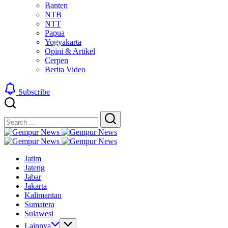
Banten
NTB
NTT
Papua
Yogyakarta
Opini & Artikel
Cerpen
Berita Video
Subscribe
Close
Search
Search
Gempur
Jelajah
News
Gempur
Informasi
Jelajah
News
Jatim
Dunia
Informasi
Jateng
Tanpa
Dunia
Jabar
Batas
Tanpa
Jakarta
Batas
Kalimantan
Sumatera
Sulawesi
Lainnya