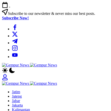
Skip
-
to
content
Subscribe to our newsletter & never miss our best posts.
Subscribe Now!
https://www.facebook.com/
https://twitter.com/
https://t.me/
https://www.instagram.com/
https://youtube.com/
Gempur
Jelajah
News
Informasi
Dunia
Tanpa
Gempur
Batas
Jelajah
News
Jatim
Informasi
Jateng
Dunia
Jabar
Tanpa
Jakarta
Batas
Kalimantan