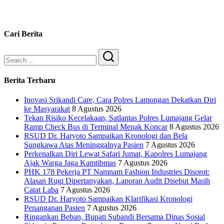
Cari Berita
Search
Berita Terbaru
Inovasi Srikandi Care, Cara Polres Lamongan Dekatkan Diri
ke Masyarakat
8 Agustus 2026
Tekan Risiko Kecelakaan, Satlantas Polres Lumajang Gelar
Ramp Check Bus di Terminal Menak Koncar
8 Agustus 2026
RSUD Dr. Haryoto Sampaikan Kronologi dan Bela
Sungkawa Atas Meninggalnya Pasien
7 Agustus 2026
Perkenalkan Diri Lewat Safari Jumat, Kapolres Lumajang
Ajak Warga Jaga Kamtibmas
7 Agustus 2026
PHK 178 Pekerja PT Namnam Fashion Industries Disorot:
Alasan Rugi Dipertanyakan, Laporan Audit Disebut Masih
Catat Laba
7 Agustus 2026
RSUD Dr. Haryoto Sampaikan Klarifikasi Kronologi
Penanganan Pasien
7 Agustus 2026
Ringankan Beban, Bupati Subandi Bersama Dinas Sosial