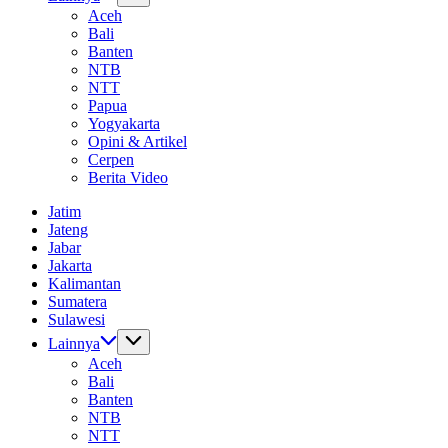
Aceh
Bali
Banten
NTB
NTT
Papua
Yogyakarta
Opini & Artikel
Cerpen
Berita Video
Jatim
Jateng
Jabar
Jakarta
Kalimantan
Sumatera
Sulawesi
Lainnya
Aceh
Bali
Banten
NTB
NTT