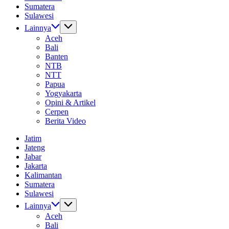
Sumatera
Sulawesi
Lainnya
Aceh
Bali
Banten
NTB
NTT
Papua
Yogyakarta
Opini & Artikel
Cerpen
Berita Video
Jatim
Jateng
Jabar
Jakarta
Kalimantan
Sumatera
Sulawesi
Lainnya
Aceh
Bali