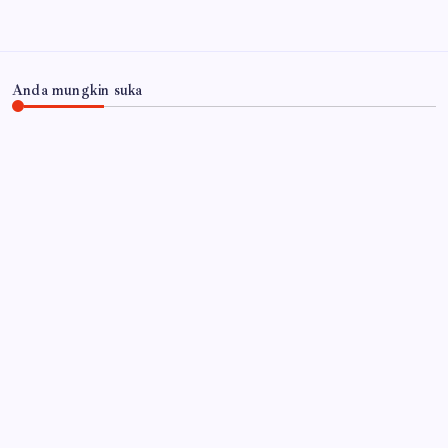
Anda mungkin suka
JAWA TIMUR
Tekan Risiko Kecelakaan, Satlantas Polres
Lumajang Gelar Ramp Check Bus di Terminal
Menak Koncar
By
Gempur News.com