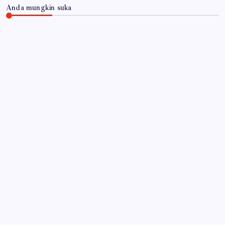
Anda mungkin suka
JAWA TIMUR
Revalidasi Geopark Ijen 2026, UNESCO Soroti
Ekonomi dan Peran Warga Banyuwangi
By
Gempur News.com