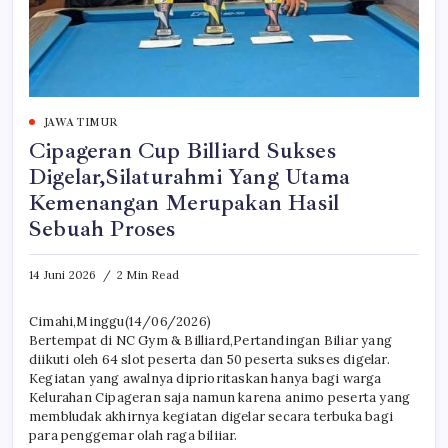
JAWA TIMUR
Cipageran Cup Billiard Sukses
Digelar,Silaturahmi Yang Utama
Kemenangan Merupakan Hasil
Sebuah Proses
14 Juni 2026
2 Min Read
Cimahi,Minggu(14/06/2026)
Bertempat di NC Gym & Billiard,Pertandingan Biliar yang
diikuti oleh 64 slot peserta dan 50 peserta sukses digelar.
Kegiatan yang awalnya diprioritaskan hanya bagi warga
Kelurahan Cipageran saja namun karena animo peserta yang
membludak akhirnya kegiatan digelar secara terbuka bagi
para penggemar olah raga biliiar.