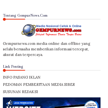
Tentang GempurNews.Com
Gempurnews.com media online dan offline yang
selalu berusaha memberikan informasi tercepat,
akurat dan terpercaya.
Link Penting
INFO PASANG IKLAN
PEDOMAN PEMBERITAAN MEDIA SIBER
SUSUNAN REDAKSI