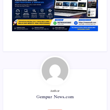
Author
Gempur News.com