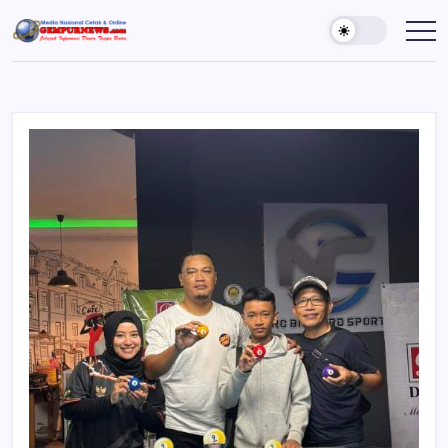
Skip
to
Gempur
Jelajah
Informasi
content
News
Dunia
Tanpa
Batas