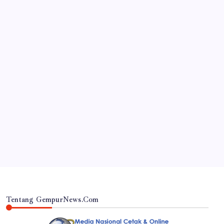
JAWA TIMUR
RSUD Dr. Haryoto Sampaikan Kronologi dan Bela
Sungkawa Atas Meninggalnya Pasien
By
Gempur News.com
Tentang GempurNews.Com