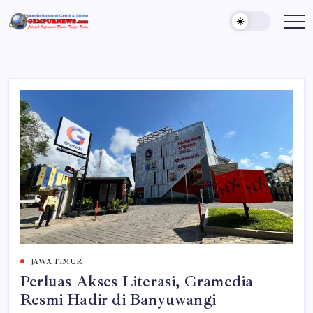
Skip
to
Gempur
Jelajah
Informasi
content
News
Dunia
Tanpa
Batas
JAWA TIMUR
Perluas Akses Literasi, Gramedia
Resmi Hadir di Banyuwangi