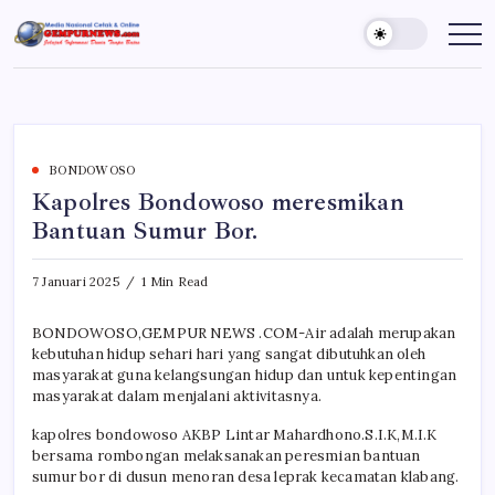
Skip
to
Gempur
Jelajah
Informasi
content
News
Dunia
Tanpa
Batas
BONDOWOSO
Kapolres Bondowoso meresmikan
Bantuan Sumur Bor.
7 Januari 2025
1 Min Read
BONDOWOSO,GEMPUR NEWS .COM-Air adalah merupakan
kebutuhan hidup sehari hari yang sangat dibutuhkan oleh
masyarakat guna kelangsungan hidup dan untuk kepentingan
masyarakat dalam menjalani aktivitasnya.
kapolres bondowoso AKBP Lintar Mahardhono.S.I.K,M.I.K
bersama rombongan melaksanakan peresmian bantuan
sumur bor di dusun menoran desa leprak kecamatan klabang.