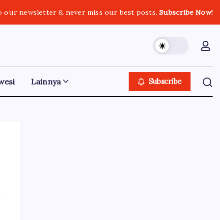
o our newsletter & never miss our best posts.
Subscribe Now!
wesi
Lainnya
Subscribe
Iklan