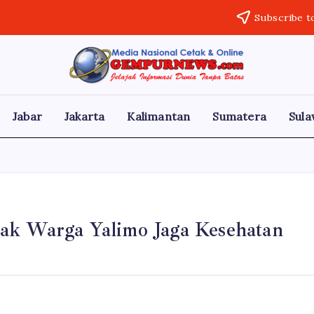
Subscribe t
Gempur
Jelajah
Informasi
News
Dunia
Tanpa
Jabar
Jakarta
Kalimantan
Sumatera
Sula
Batas
ak Warga Yalimo Jaga Kesehatan