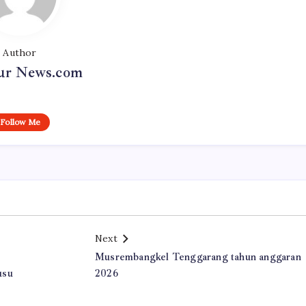
Author
r News.com
Follow Me
Next
Musrembangkel Tenggarang tahun anggaran
usu
2026