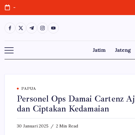
Skip
-
to
content
https://www.facebook.com/
https://twitter.com/
https://t.me/
https://www.instagram.com/
https://youtube.com/
Jatim
Jateng
PAPUA
Personel Ops Damai Cartenz Aj
dan Ciptakan Kedamaian
30 Januari 2025
2 Min Read