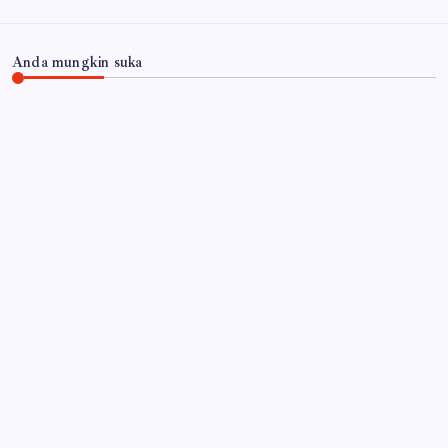
Anda mungkin suka
JAWA TIMUR
DVI Polda Jatim Serahkan Jenazah Kelima Korban
KM Mutiara Sentosa II
By
Gempur News.com