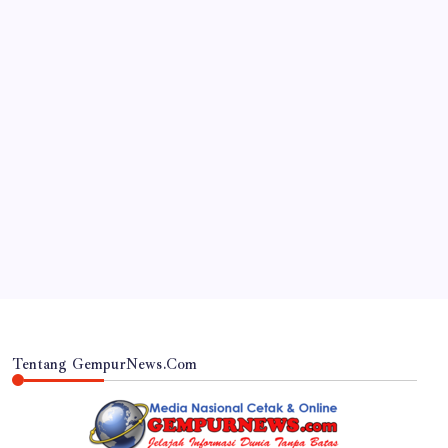
JAWA TIMUR
Sinergi Tim Gabungan, Polres Lumajang Bangun
Fire Break di Kawasan Karhutlah TNBTS
By
Gempur News.com
Tentang GempurNews.Com