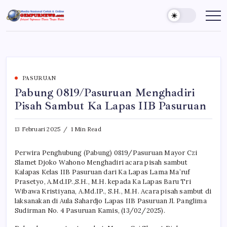
Skip
to
Gempur
Jelajah
Informasi
content
News
Dunia
Tanpa
Batas
PASURUAN
Pabung 0819/Pasuruan Menghadiri
Pisah Sambut Ka Lapas IIB Pasuruan
13 Februari 2025
1 Min Read
Perwira Penghubung (Pabung) 0819/Pasuruan Mayor Czi
Slamet Djoko Wahono Menghadiri acara pisah sambut
Kalapas Kelas IIB Pasuruan dari Ka Lapas Lama Ma’ruf
Prasetyo, A.Md.IP.,S.H., M.H. kepada Ka Lapas Baru Tri
Wibawa Kristiyana, A.Md.IP., S.H., M.H. Acara pisah sambut di
laksanakan di Aula Sahardjo Lapas IIB Pasuruan Jl. Panglima
Sudirman No. 4 Pasuruan Kamis, (13/02/2025).