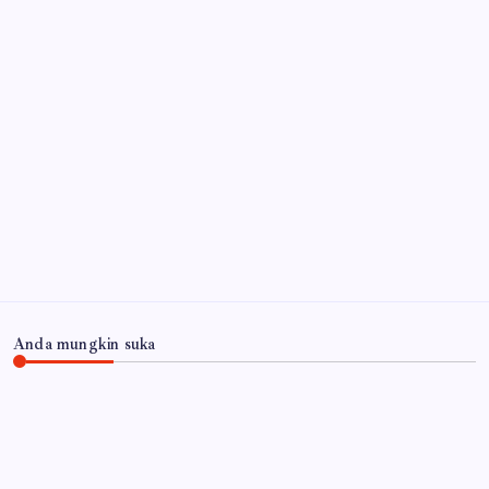
Agustus 2026
Dana TJSL/CSR Kota Cimahi Dipertanyakan: Lebih
dari Satu Dekade Berjalan, Ke Mana Aliran Program
dan Laporan Pertanggungjawabannya?
7 Agustus
2026
Arsip
Anda mungkin suka