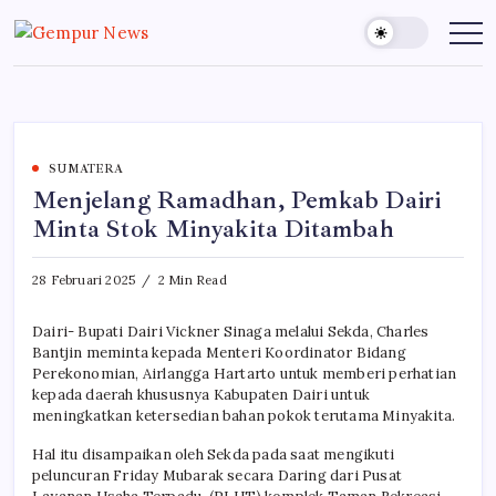
Skip
to
Gempur
Jelajah
Informasi
content
News
Dunia
Tanpa
Batas
SUMATERA
Menjelang Ramadhan, Pemkab Dairi
Minta Stok Minyakita Ditambah
28 Februari 2025
2 Min Read
Dairi- Bupati Dairi Vickner Sinaga melalui Sekda, Charles
Bantjin meminta kepada Menteri Koordinator Bidang
Perekonomian, Airlangga Hartarto untuk memberi perhatian
kepada daerah khususnya Kabupaten Dairi untuk
meningkatkan ketersedian bahan pokok terutama Minyakita.
Hal itu disampaikan oleh Sekda pada saat mengikuti
peluncuran Friday Mubarak secara Daring dari Pusat