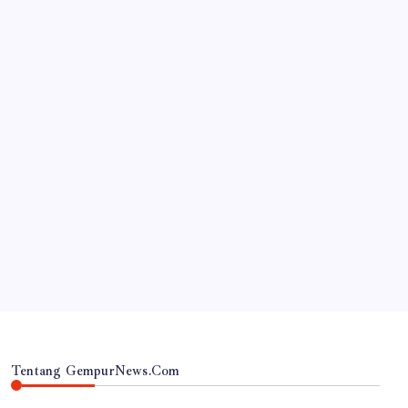
JAWA TIMUR
‎Desa Orobulu Semarakkan HUT RI ke-81 dengan
Jalan Sehat dan Pengajian Umum
By
Gempur News.com
Tentang GempurNews.Com