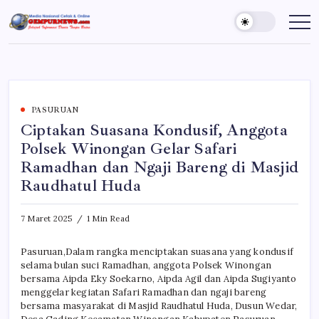
Skip
to
Gempur
Jelajah
Informasi
content
News
Dunia
Tanpa
Batas
PASURUAN
Ciptakan Suasana Kondusif, Anggota
Polsek Winongan Gelar Safari
Ramadhan dan Ngaji Bareng di Masjid
Raudhatul Huda
7 Maret 2025
1 Min Read
Pasuruan,Dalam rangka menciptakan suasana yang kondusif
selama bulan suci Ramadhan, anggota Polsek Winongan
bersama Aipda Eky Soekarno, Aipda Agil dan Aipda Sugiyanto
menggelar kegiatan Safari Ramadhan dan ngaji bareng
bersama masyarakat di Masjid Raudhatul Huda, Dusun Wedar,