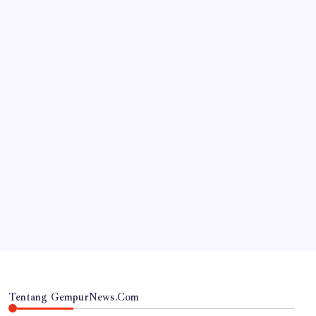
JAWA TIMUR
‎Desa Orobulu Semarakkan HUT RI ke-81 dengan
Jalan Sehat dan Pengajian Umum
By
Gempur News.com
Tentang GempurNews.Com