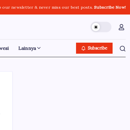
o our newsletter & never miss our best posts.
Subscribe Now!
wesi
Lainnya
Subscribe
Iklan