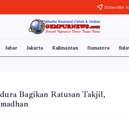
Subscribe t
Gempur
Jelajah
Informasi
News
Dunia
Tanpa
Jabar
Jakarta
Kalimantan
Sumatera
Sula
Batas
ura Bagikan Ratusan Takjil,
amadhan