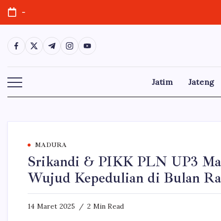
Skip
-
to
content
https://www.facebook.com/
https://twitter.com/
https://t.me/
https://www.instagram.com/
https://youtube.com/
Jatim
Jateng
MADURA
Srikandi & PIKK PLN UP3 Mad
Wujud Kepedulian di Bulan R
14 Maret 2025
2 Min Read