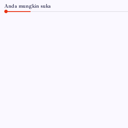
Anda mungkin suka
JAWA TIMUR
Inovasi Srikandi Care, Cara Polres Lamong