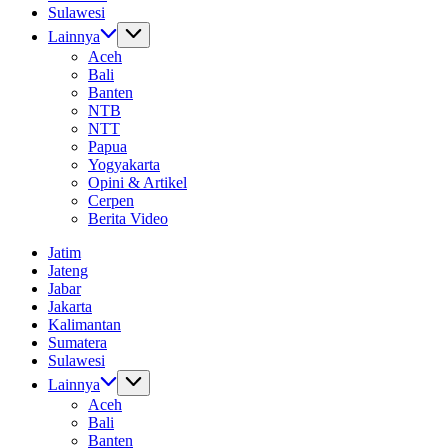
Sulawesi
Lainnya
Aceh
Bali
Banten
NTB
NTT
Papua
Yogyakarta
Opini & Artikel
Cerpen
Berita Video
Jatim
Jateng
Jabar
Jakarta
Kalimantan
Sumatera
Sulawesi
Lainnya
Aceh
Bali
Banten