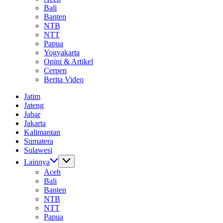
Bali
Banten
NTB
NTT
Papua
Yogyakarta
Opini & Artikel
Cerpen
Berita Video
Jatim
Jateng
Jabar
Jakarta
Kalimantan
Sumatera
Sulawesi
Lainnya
Aceh
Bali
Banten
NTB
NTT
Papua