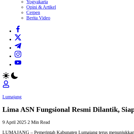
Yogyakarta
Opini & Artikel
Cerpen
Berita Video
https://www.facebook.com/
https://twitter.com/
https://t.me/
https://www.instagram.com/
https://youtube.com/
Lumajang
Lima ASN Fungsional Resmi Dilantik, Sia
9 April 2025
2 Min Read
LUMAJANG – Pemerintah Kabupaten Lumajang terus menunjukkan komi