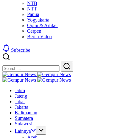
NTB
NTT
Papua
Yogyakarta
Opini & Artikel
Cerpen
Berita Video
Subscribe
Close
Search
Search
Gempur
Jelajah
News
Gempur
Informasi
Jelajah
News
Jatim
Dunia
Informasi
Jateng
Tanpa
Dunia
Jabar
Batas
Tanpa
Jakarta
Batas
Kalimantan
Sumatera
Sulawesi
Lainnya
Aceh