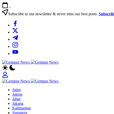
Skip
-
to
content
Subscribe to our newsletter & never miss our best posts.
Subscri
https://www.facebook.com/
https://twitter.com/
https://t.me/
https://www.instagram.com/
https://youtube.com/
Gempur
Jelajah
News
Informasi
Dunia
Tanpa
Gempur
Batas
Jelajah
News
Jatim
Informasi
Jateng
Dunia
Jabar
Tanpa
Jakarta
Batas
Kalimantan
Sumatera