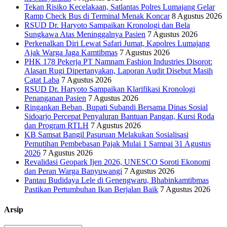
Tekan Risiko Kecelakaan, Satlantas Polres Lumajang Gelar
Ramp Check Bus di Terminal Menak Koncar
8 Agustus 2026
RSUD Dr. Haryoto Sampaikan Kronologi dan Bela
Sungkawa Atas Meninggalnya Pasien
7 Agustus 2026
Perkenalkan Diri Lewat Safari Jumat, Kapolres Lumajang
Ajak Warga Jaga Kamtibmas
7 Agustus 2026
PHK 178 Pekerja PT Namnam Fashion Industries Disorot:
Alasan Rugi Dipertanyakan, Laporan Audit Disebut Masih
Catat Laba
7 Agustus 2026
RSUD Dr. Haryoto Sampaikan Klarifikasi Kronologi
Penanganan Pasien
7 Agustus 2026
Ringankan Beban, Bupati Subandi Bersama Dinas Sosial
Sidoarjo Percepat Penyaluran Bantuan Pangan, Kursi Roda
dan Program RTLH
7 Agustus 2026
KB Samsat Bangil Pasuruan Melakukan Sosialisasi
Pemutihan Pembebasan Pajak Mulai 1 Sampai 31 Agustus
2026
7 Agustus 2026
Revalidasi Geopark Ijen 2026, UNESCO Soroti Ekonomi
dan Peran Warga Banyuwangi
7 Agustus 2026
Pantau Budidaya Lele di Genengwaru, Bhabinkamtibmas
Pastikan Pertumbuhan Ikan Berjalan Baik
7 Agustus 2026
Arsip