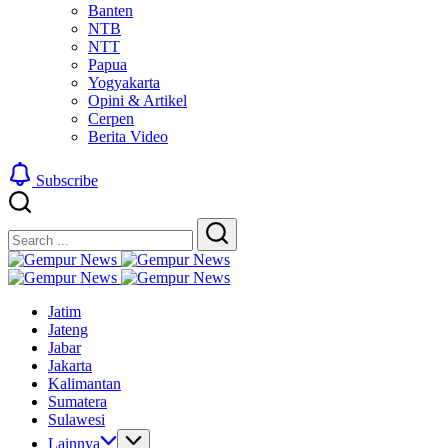
Banten
NTB
NTT
Papua
Yogyakarta
Opini & Artikel
Cerpen
Berita Video
Subscribe
Close
Search
Search
Gempur
Jelajah
News
Gempur
Informasi
Jelajah
News
Jatim
Dunia
Informasi
Jateng
Tanpa
Dunia
Jabar
Batas
Tanpa
Jakarta
Batas
Kalimantan
Sumatera
Sulawesi
Lainnya