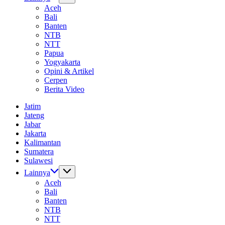
Aceh
Bali
Banten
NTB
NTT
Papua
Yogyakarta
Opini & Artikel
Cerpen
Berita Video
Jatim
Jateng
Jabar
Jakarta
Kalimantan
Sumatera
Sulawesi
Lainnya
Aceh
Bali
Banten
NTB
NTT