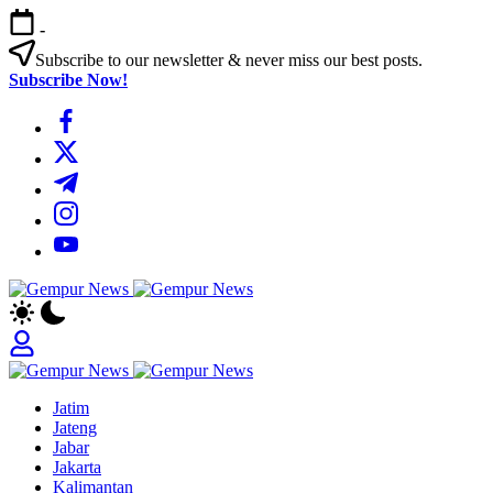
Skip
-
to
content
Subscribe to our newsletter & never miss our best posts.
Subscribe Now!
https://www.facebook.com/
https://twitter.com/
https://t.me/
https://www.instagram.com/
https://youtube.com/
Gempur
Jelajah
News
Informasi
Dunia
Tanpa
Gempur
Batas
Jelajah
News
Jatim
Informasi
Jateng
Dunia
Jabar
Tanpa
Jakarta
Batas
Kalimantan