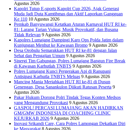
Agustus 2026
Kapolri Tutup E-sports Kapolri Cup 2026, Ajak Generasi
Muda Jadi Duta Kamtibmas dan Aktif Laporkan Gangguan
Ke 110
10 Agustus 2026
Pemkab Banyuwangi Ketatkan Aturan Karnaval HUT RI ke-
81: Larang Tarian Vulgar, Musik Provokatif, dan Busana
Tidak Relevan
9 Agustus 2026
Kapolres Lumajang Dampingi Karo Ops Polda Jatim dalam
Kunjungan Menhut ke Kawasan Bromo
9 Agustus 2026
‎Desa Orobulu Semarakkan HUT RI ke-81 dengan Jalan
Sehat dan Pengajian Umum
9 Agustus 2026
Sinergi Tim Gabungan, Polres Lumajang Bangun Fire Break
di Kawasan Karhutlah TNBTS
9 Agustus 2026
Polres Lumajang Kunci Pergerakan Api di Ranupani
Antisipasi Karhutla TNBTS Meluas
9 Agustus 2026
Mancing Mania Meriahkan HUT RI ke-81 di Dusun
Genengan, Desa Sanankulon Diikuti Ratusan Peserta
9
Agustus 2026
Pakar Hukum Dorong Polri Tindak Tegas Konten Medsos
yang Mengandung Provokasi
9 Agustus 2026
GASPOL! PERCASI LUMAJANG AKAN HADIRKAN
GM/GMW INDONESIA DI COACHING CLINIC
KEJURKAB 2026
9 Agustus 2026
Inovasi Srikandi Care, Cara Polres Lamongan Dekatkan Diri
ke Masyarakat
8 Agustus 2026