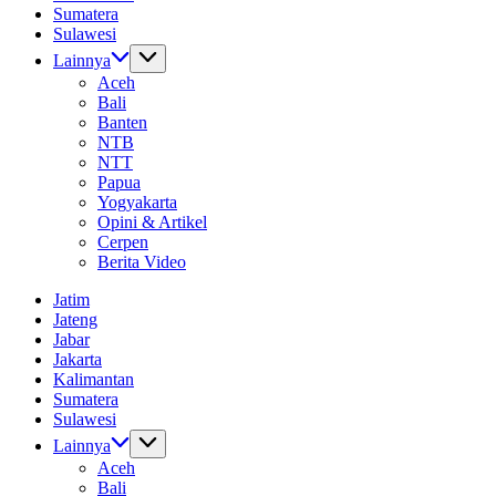
Sumatera
Sulawesi
Lainnya
Aceh
Bali
Banten
NTB
NTT
Papua
Yogyakarta
Opini & Artikel
Cerpen
Berita Video
Jatim
Jateng
Jabar
Jakarta
Kalimantan
Sumatera
Sulawesi
Lainnya
Aceh
Bali