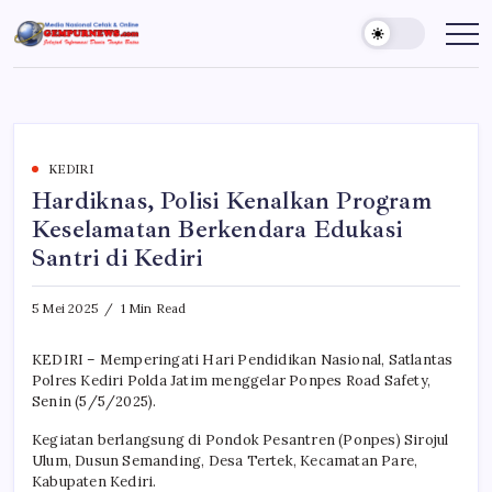
Skip
to
Gempur
Jelajah
Informasi
content
News
Dunia
Tanpa
Batas
KEDIRI
Hardiknas, Polisi Kenalkan Program
Keselamatan Berkendara Edukasi
Santri di Kediri
5 Mei 2025
1 Min Read
KEDIRI – Memperingati Hari Pendidikan Nasional, Satlantas
Polres Kediri Polda Jatim menggelar Ponpes Road Safety,
Senin (5/5/2025).
Kegiatan berlangsung di Pondok Pesantren (Ponpes) Sirojul
Ulum, Dusun Semanding, Desa Tertek, Kecamatan Pare,
Kabupaten Kediri.