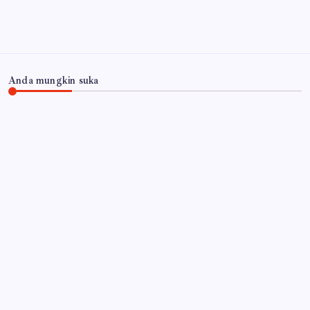
Arsip
Anda mungkin suka
JAWA TIMUR
‎Desa Orobulu Semarakkan HUT RI ke-81 dengan
Jalan Sehat dan Pengajian Umum