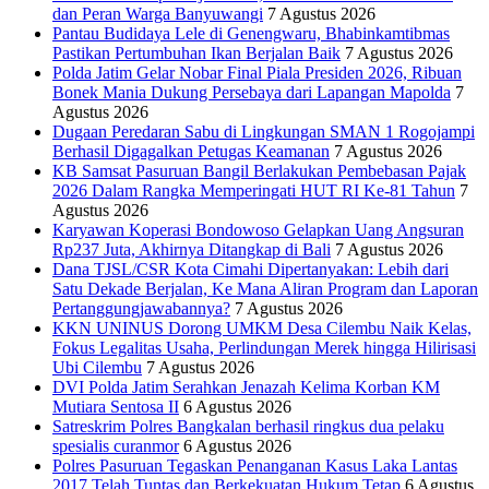
dan Peran Warga Banyuwangi
7 Agustus 2026
Pantau Budidaya Lele di Genengwaru, Bhabinkamtibmas
Pastikan Pertumbuhan Ikan Berjalan Baik
7 Agustus 2026
Polda Jatim Gelar Nobar Final Piala Presiden 2026, Ribuan
Bonek Mania Dukung Persebaya dari Lapangan Mapolda
7
Agustus 2026
Dugaan Peredaran Sabu di Lingkungan SMAN 1 Rogojampi
Berhasil Digagalkan Petugas Keamanan
7 Agustus 2026
KB Samsat Pasuruan Bangil Berlakukan Pembebasan Pajak
2026 Dalam Rangka Memperingati HUT RI Ke-81 Tahun
7
Agustus 2026
Karyawan Koperasi Bondowoso Gelapkan Uang Angsuran
Rp237 Juta, Akhirnya Ditangkap di Bali
7 Agustus 2026
Dana TJSL/CSR Kota Cimahi Dipertanyakan: Lebih dari
Satu Dekade Berjalan, Ke Mana Aliran Program dan Laporan
Pertanggungjawabannya?
7 Agustus 2026
KKN UNINUS Dorong UMKM Desa Cilembu Naik Kelas,
Fokus Legalitas Usaha, Perlindungan Merek hingga Hilirisasi
Ubi Cilembu
7 Agustus 2026
DVI Polda Jatim Serahkan Jenazah Kelima Korban KM
Mutiara Sentosa II
6 Agustus 2026
Satreskrim Polres Bangkalan berhasil ringkus dua pelaku
spesialis curanmor
6 Agustus 2026
Polres Pasuruan Tegaskan Penanganan Kasus Laka Lantas
2017 Telah Tuntas dan Berkekuatan Hukum Tetap
6 Agustus