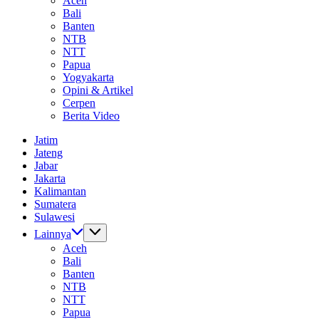
Aceh
Bali
Banten
NTB
NTT
Papua
Yogyakarta
Opini & Artikel
Cerpen
Berita Video
Jatim
Jateng
Jabar
Jakarta
Kalimantan
Sumatera
Sulawesi
Lainnya
Aceh
Bali
Banten
NTB
NTT
Papua