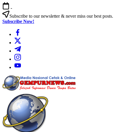
Skip
-
to
content
Subscribe to our newsletter & never miss our best posts.
Subscribe Now!
https://www.facebook.com/
https://twitter.com/
https://t.me/
https://www.instagram.com/
https://youtube.com/