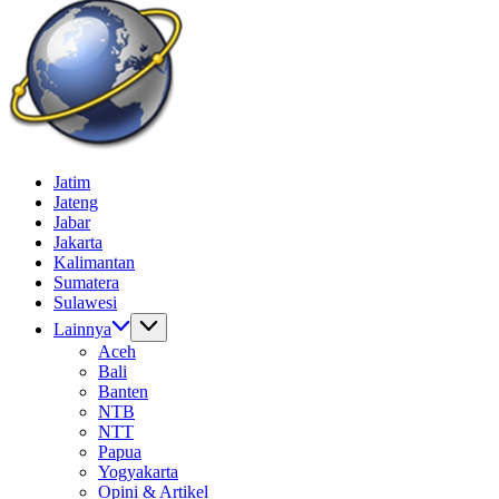
Batas
Gempur
Jelajah
Jatim
News
Informasi
Jateng
Dunia
Jabar
Tanpa
Jakarta
Batas
Kalimantan
Sumatera
Sulawesi
Lainnya
Aceh
Bali
Banten
NTB
NTT
Papua
Yogyakarta
Opini & Artikel