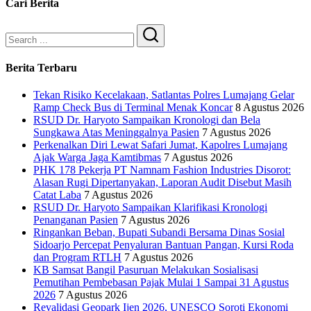
Cari Berita
Search
Berita Terbaru
Tekan Risiko Kecelakaan, Satlantas Polres Lumajang Gelar
Ramp Check Bus di Terminal Menak Koncar
8 Agustus 2026
RSUD Dr. Haryoto Sampaikan Kronologi dan Bela
Sungkawa Atas Meninggalnya Pasien
7 Agustus 2026
Perkenalkan Diri Lewat Safari Jumat, Kapolres Lumajang
Ajak Warga Jaga Kamtibmas
7 Agustus 2026
PHK 178 Pekerja PT Namnam Fashion Industries Disorot:
Alasan Rugi Dipertanyakan, Laporan Audit Disebut Masih
Catat Laba
7 Agustus 2026
RSUD Dr. Haryoto Sampaikan Klarifikasi Kronologi
Penanganan Pasien
7 Agustus 2026
Ringankan Beban, Bupati Subandi Bersama Dinas Sosial
Sidoarjo Percepat Penyaluran Bantuan Pangan, Kursi Roda
dan Program RTLH
7 Agustus 2026
KB Samsat Bangil Pasuruan Melakukan Sosialisasi
Pemutihan Pembebasan Pajak Mulai 1 Sampai 31 Agustus
2026
7 Agustus 2026
Revalidasi Geopark Ijen 2026, UNESCO Soroti Ekonomi