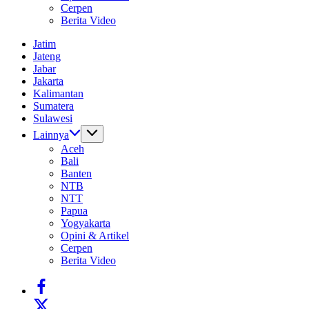
Cerpen
Berita Video
Jatim
Jateng
Jabar
Jakarta
Kalimantan
Sumatera
Sulawesi
Lainnya
Aceh
Bali
Banten
NTB
NTT
Papua
Yogyakarta
Opini & Artikel
Cerpen
Berita Video
https://www.facebook.com/
https://twitter.com/