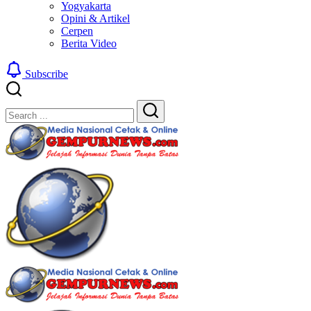
Yogyakarta
Opini & Artikel
Cerpen
Berita Video
Subscribe
Close
Search
Search
Gempur
Jelajah
News
Informasi
Dunia
Tanpa