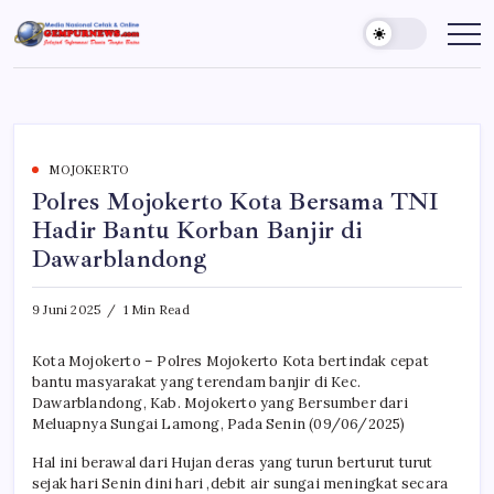
Skip
to
Gempur
Jelajah
Informasi
content
News
Dunia
Tanpa
Batas
MOJOKERTO
Polres Mojokerto Kota Bersama TNI
Hadir Bantu Korban Banjir di
Dawarblandong
9 Juni 2025
1 Min Read
Kota Mojokerto – Polres Mojokerto Kota bertindak cepat
bantu masyarakat yang terendam banjir di Kec.
Dawarblandong, Kab. Mojokerto yang Bersumber dari
Meluapnya Sungai Lamong, Pada Senin (09/06/2025)
Hal ini berawal dari Hujan deras yang turun berturut turut
sejak hari Senin dini hari ,debit air sungai meningkat secara