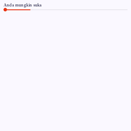
Anda mungkin suka
JAWA TIMUR
5 Tahun Berdiri, BBU 10 Dam Sere Bangorejo
Masih Jadi Primadona Wisata Lokal Banyuwangi
By
Gempur News.com