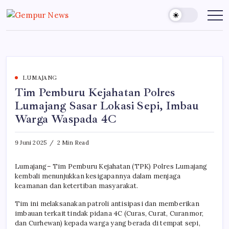
Skip
to
Gempur
Jelajah
Informasi
content
News
Dunia
Tanpa
Batas
LUMAJANG
Tim Pemburu Kejahatan Polres
Lumajang Sasar Lokasi Sepi, Imbau
Warga Waspada 4C
9 Juni 2025
2 Min Read
Lumajang– Tim Pemburu Kejahatan (TPK) Polres Lumajang
kembali menunjukkan kesigapannya dalam menjaga
keamanan dan ketertiban masyarakat.
Tim ini melaksanakan patroli antisipasi dan memberikan
imbauan terkait tindak pidana 4C (Curas, Curat, Curanmor,
dan Curhewan) kepada warga yang berada di tempat sepi,