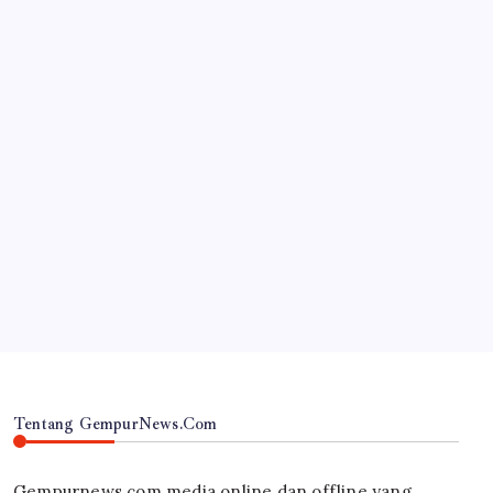
JAWA TIMUR
RSUD Dr. Haryoto Sampaikan Kronologi dan Bela
Sungkawa Atas Meninggalnya Pasien
By
Gempur News.com
Tentang GempurNews.Com
Gempurnews.com media online dan offline yang