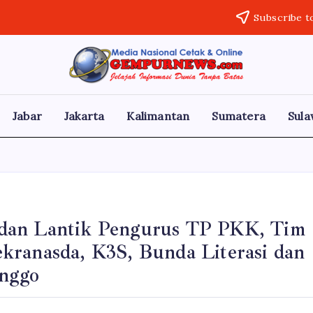
Subscribe t
Gempur
Jelajah
Informasi
News
Dunia
Tanpa
Jabar
Jakarta
Kalimantan
Sumatera
Sula
Batas
 dan Lantik Pengurus TP PKK, Tim
kranasda, K3S, Bunda Literasi dan
inggo