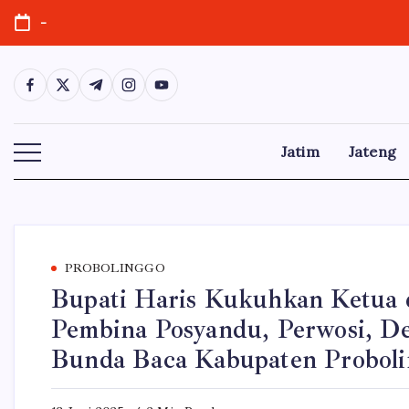
Skip
-
to
content
https://www.facebook.com/
https://twitter.com/
https://t.me/
https://www.instagram.com/
https://youtube.com/
Jatim
Jateng
PROBOLINGGO
Bupati Haris Kukuhkan Ketua
Pembina Posyandu, Perwosi, De
Bunda Baca Kabupaten Probol