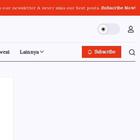
o our newsletter & never miss our best posts.
Subscribe Now!
wesi
Lainnya
Subscribe
Iklan