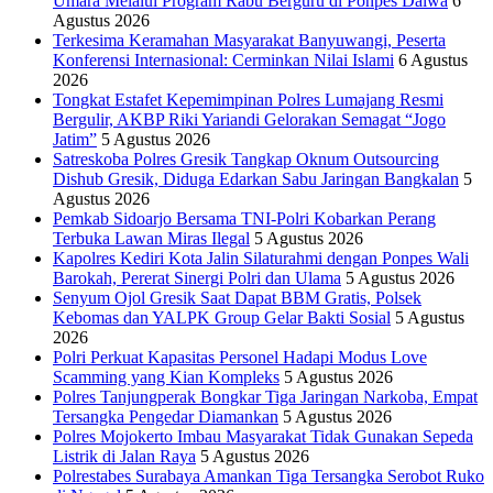
Umara Melalui Program Rabu Berguru di Ponpes Dalwa
6
Agustus 2026
Terkesima Keramahan Masyarakat Banyuwangi, Peserta
Konferensi Internasional: Cerminkan Nilai Islami
6 Agustus
2026
Tongkat Estafet Kepemimpinan Polres Lumajang Resmi
Bergulir, AKBP Riki Yariandi Gelorakan Semagat “Jogo
Jatim”
5 Agustus 2026
Satreskoba Polres Gresik Tangkap Oknum Outsourcing
Dishub Gresik, Diduga Edarkan Sabu Jaringan Bangkalan
5
Agustus 2026
Pemkab Sidoarjo Bersama TNI-Polri Kobarkan Perang
Terbuka Lawan Miras Ilegal
5 Agustus 2026
Kapolres Kediri Kota Jalin Silaturahmi dengan Ponpes Wali
Barokah, Pererat Sinergi Polri dan Ulama
5 Agustus 2026
Senyum Ojol Gresik Saat Dapat BBM Gratis, Polsek
Kebomas dan YALPK Group Gelar Bakti Sosial
5 Agustus
2026
Polri Perkuat Kapasitas Personel Hadapi Modus Love
Scamming yang Kian Kompleks
5 Agustus 2026
Polres Tanjungperak Bongkar Tiga Jaringan Narkoba, Empat
Tersangka Pengedar Diamankan
5 Agustus 2026
Polres Mojokerto Imbau Masyarakat Tidak Gunakan Sepeda
Listrik di Jalan Raya
5 Agustus 2026
Polrestabes Surabaya Amankan Tiga Tersangka Serobot Ruko