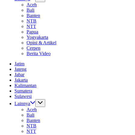
Aceh
Bali
Banten
NTB
NTT
Papua
Yogyakarta
Opini & Artikel
Cerpen
Berita Video
Jatim
Jateng
Jabar
Jakarta
Kalimantan
Sumatera
Sulawesi
Lainnya
Aceh
Bali
Banten
NTB
NTT