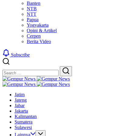
Banten
NTB
NTT
Papua
Yogyakarta
Opini & Artikel
Cerpen
Berita Video
Subscribe
Close
Search
Search
Gempur
Jelajah
News
Gempur
Informasi
Jelajah
News
Jatim
Dunia
Informasi
Jateng
Tanpa
Dunia
Jabar
Batas
Tanpa
Jakarta
Batas
Kalimantan
Sumatera
Sulawesi
Lainnya