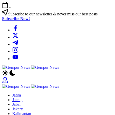
Skip
-
to
content
Subscribe to our newsletter & never miss our best posts.
Subscribe Now!
https://www.facebook.com/
https://twitter.com/
https://t.me/
https://www.instagram.com/
https://youtube.com/
Gempur
Jelajah
News
Informasi
Dunia
Tanpa
Gempur
Batas
Jelajah
News
Jatim
Informasi
Jateng
Dunia
Jabar
Tanpa
Jakarta
Batas
Kalimantan