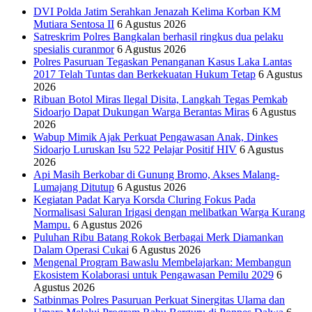
DVI Polda Jatim Serahkan Jenazah Kelima Korban KM
Mutiara Sentosa II
6 Agustus 2026
Satreskrim Polres Bangkalan berhasil ringkus dua pelaku
spesialis curanmor
6 Agustus 2026
Polres Pasuruan Tegaskan Penanganan Kasus Laka Lantas
2017 Telah Tuntas dan Berkekuatan Hukum Tetap
6 Agustus
2026
Ribuan Botol Miras Ilegal Disita, Langkah Tegas Pemkab
Sidoarjo Dapat Dukungan Warga Berantas Miras
6 Agustus
2026
Wabup Mimik Ajak Perkuat Pengawasan Anak, Dinkes
Sidoarjo Luruskan Isu 522 Pelajar Positif HIV
6 Agustus
2026
Api Masih Berkobar di Gunung Bromo, Akses Malang-
Lumajang Ditutup
6 Agustus 2026
Kegiatan Padat Karya Korsda Cluring Fokus Pada
Normalisasi Saluran Irigasi dengan melibatkan Warga Kurang
Mampu.
6 Agustus 2026
Puluhan Ribu Batang Rokok Berbagai Merk Diamankan
Dalam Operasi Cukai
6 Agustus 2026
Mengenal Program Bawaslu Membelajarkan: Membangun
Ekosistem Kolaborasi untuk Pengawasan Pemilu 2029
6
Agustus 2026
Satbinmas Polres Pasuruan Perkuat Sinergitas Ulama dan