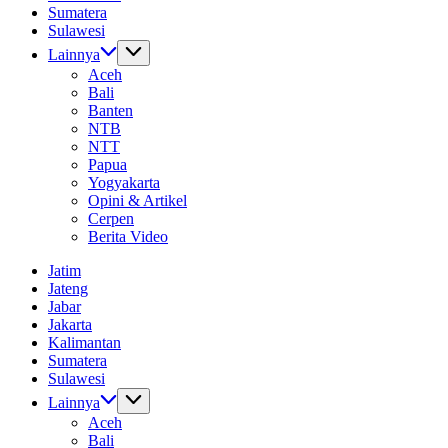
Sumatera
Sulawesi
Lainnya
Aceh
Bali
Banten
NTB
NTT
Papua
Yogyakarta
Opini & Artikel
Cerpen
Berita Video
Jatim
Jateng
Jabar
Jakarta
Kalimantan
Sumatera
Sulawesi
Lainnya
Aceh
Bali