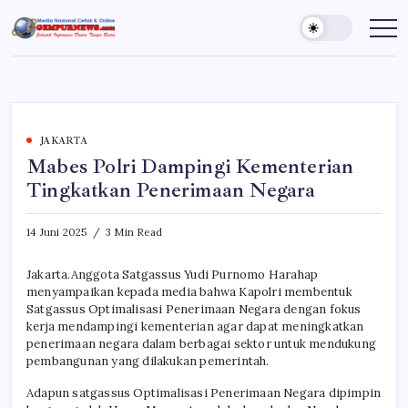
Skip
to
Gempur
Jelajah
Informasi
content
News
Dunia
Tanpa
Batas
JAKARTA
Mabes Polri Dampingi Kementerian
Tingkatkan Penerimaan Negara
14 Juni 2025
3 Min Read
Jakarta.Anggota Satgassus Yudi Purnomo Harahap
menyampaikan kepada media bahwa Kapolri membentuk
Satgassus Optimalisasi Penerimaan Negara dengan fokus
kerja mendampingi kementerian agar dapat meningkatkan
penerimaan negara dalam berbagai sektor untuk mendukung
pembangunan yang dilakukan pemerintah.
Adapun satgassus Optimalisasi Penerimaan Negara dipimpin