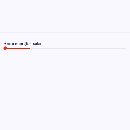
Anda mungkin suka
JAWA TIMUR
Inovasi Srikandi Care, Cara Polres Lamongan