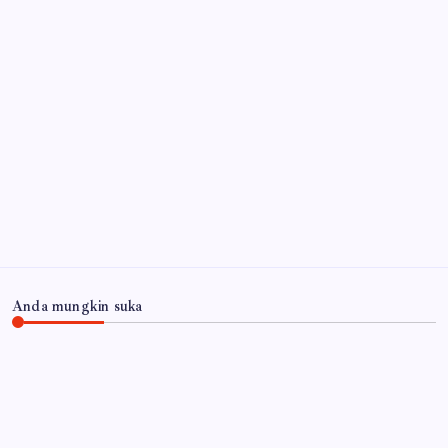
Agustus 2026
Api Masih Berkobar di Gunung Bromo, Akses
Malang-Lumajang Ditutup
6 Agustus 2026
Arsip
Anda mungkin suka