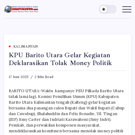
Skip
to
Gempur
Jelajah
Informasi
content
News
Dunia
Tanpa
Batas
KALIMANTAN
KPU Barito Utara Gelar Kegiatan
Deklarasikan Tolak Money Politik
17 Juni 2025
2 Min Read
BARITO UTARA-Waktu kampanye PSU Pilkada Barito Utara
tidak lamà lagi. Komisi Pemilihan Umum (KPU) Kabupaten
Barito Utara Kalimantan tengah (Kalteng) gelar kegiatan
bersama dua pasangan calon Bupati dan Wakil Bupati (Cabup
dan Cawabup), Shalahuddin dan Felix Sonadie, YS. Tingan
(SIF) Jimy Carter dan Indriati Karawaheni (Jimy Indri).
Pemkab, dan perwakilan komponen masyarakat,
mendeklarasikan komitmen bersama menolak money politik