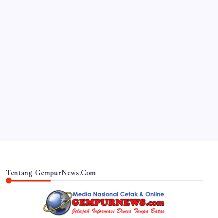
JAWA TIMUR
RSUD Dr. Haryoto Sampaikan Kronologi dan Bela
Sungkawa Atas Meninggalnya Pasien
By
Gempur News.com
Tentang GempurNews.Com