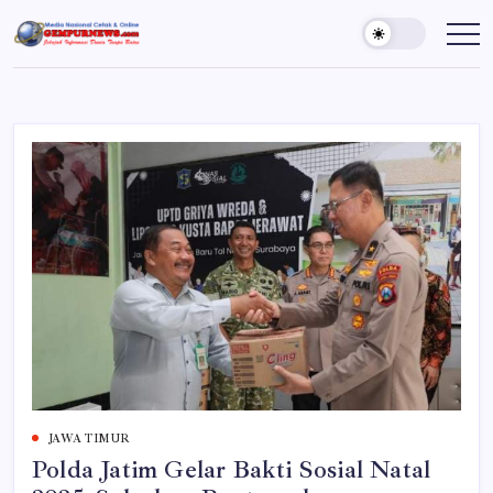
Skip
to
Gempur
Jelajah
Informasi
content
News
Dunia
Tanpa
Batas
JAWA TIMUR
Polda Jatim Gelar Bakti Sosial Natal