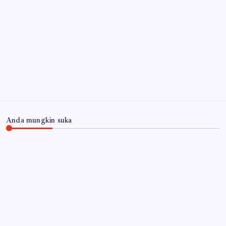
Agustus 2026
Api Masih Berkobar di Gunung Bromo, Akses
Malang-Lumajang Ditutup
6 Agustus 2026
Arsip
Anda mungkin suka