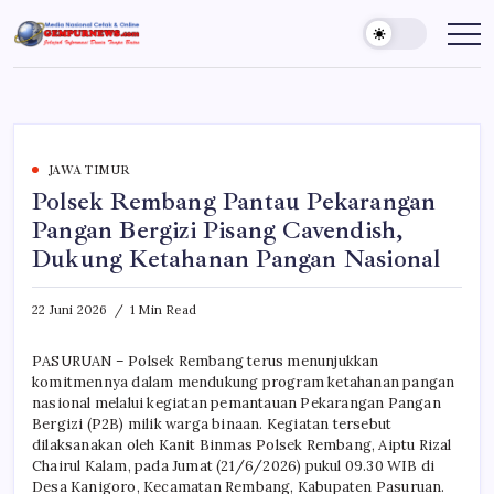
Skip
to
Gempur
Jelajah
Informasi
content
News
Dunia
Tanpa
Batas
JAWA TIMUR
Polsek Rembang Pantau Pekarangan
Pangan Bergizi Pisang Cavendish,
Dukung Ketahanan Pangan Nasional
22 Juni 2026
1 Min Read
PASURUAN – Polsek Rembang terus menunjukkan
komitmennya dalam mendukung program ketahanan pangan
nasional melalui kegiatan pemantauan Pekarangan Pangan
Bergizi (P2B) milik warga binaan. Kegiatan tersebut
dilaksanakan oleh Kanit Binmas Polsek Rembang, Aiptu Rizal
Chairul Kalam, pada Jumat (21/6/2026) pukul 09.30 WIB di
Desa Kanigoro, Kecamatan Rembang, Kabupaten Pasuruan.