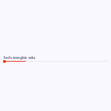
Ribuan Botol Miras Ilegal Disita, Langkah Tegas
Pemkab Sidoarjo Dapat Dukungan Warga Berantas
Miras
6 Agustus 2026
Arsip
Anda mungkin suka