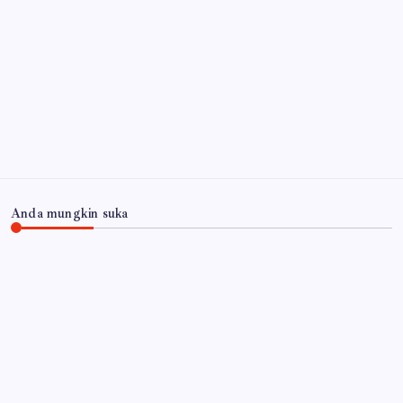
Ribuan Botol Miras Ilegal Disita, Langkah Tegas
Pemkab Sidoarjo Dapat Dukungan Warga Berantas
Miras
6 Agustus 2026
Arsip
Anda mungkin suka