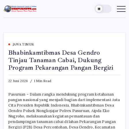
Skip
to
Gempur
Jelajah
Informasi
content
News
Dunia
Tanpa
Batas
JAWA TIMUR
Bhabinkamtibmas Desa Gendro
Tinjau Tanaman Cabai, Dukung
Program Pekarangan Pangan Bergizi
22 Juni 2026
1 Min Read
Pasuruan – Dalam rangka mendukung program ketahanan
pangan nasional yang menjadi bagian dari implementasi Asta
Cita Presiden Republik Indonesia, Bhabinkamtibmas Desa
Gendro Polsek Nongkojajar Polres Pasuruan, Aipda Eko
Nugroho, melaksanakan kegiatan pemantauan dan
pendampingan tanaman cabai di lahan Pekarangan Pangan
Bergizi (P2B) Desa Percontohan, Desa Gendro, Kecamatan