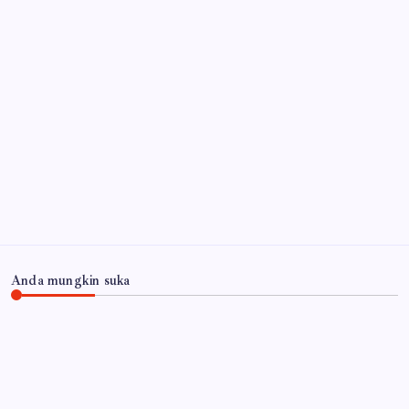
Miras
6 Agustus 2026
Wabup Mimik Ajak Perkuat Pengawasan Anak, Dinkes
Sidoarjo Luruskan Isu 522 Pelajar Positif HIV
6
Agustus 2026
Api Masih Berkobar di Gunung Bromo, Akses
Malang-Lumajang Ditutup
6 Agustus 2026
Arsip
Anda mungkin suka