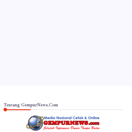
JAWA TIMUR
RSUD Dr. Haryoto Sampaikan Kronologi dan Bela
Sungkawa Atas Meninggalnya Pasien
By
Gempur News.com
Tentang GempurNews.Com