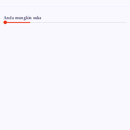
Anda mungkin suka
JAWA TIMUR
Tekan Risiko Kecelakaan, Satlantas Polres
Lumajang Gelar Ramp Check Bus di Terminal
Menak Koncar
By
Gempur News.com