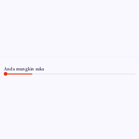
Bhabinkamtibmas Polsek Rembang Pantau Lahan
Jagung Warga Dukung Asta Cita Ketahanan Pangan
5
Agustus 2026
Arsip
Anda mungkin suka