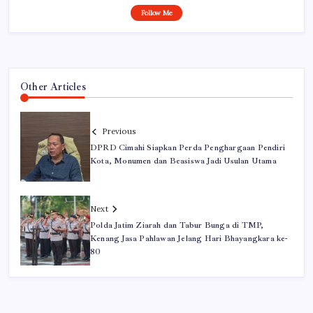
Follow Me
Other Articles
Previous
DPRD Cimahi Siapkan Perda Penghargaan Pendiri
Kota, Monumen dan Beasiswa Jadi Usulan Utama
Next
Polda Jatim Ziarah dan Tabur Bunga di TMP,
Kenang Jasa Pahlawan Jelang Hari Bhayangkara ke-
80