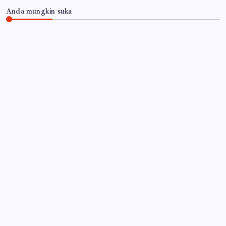
Anda mungkin suka
JAWA TIMUR
RSUD Dr. Haryoto Sampaikan Kronologi dan Bela
Sungkawa Atas Meninggalnya Pasien
By
Gempur News.com