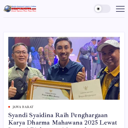
Skip
to
Gempur
Jelajah
Informasi
content
News
Dunia
Tanpa
Batas
JAWA BARAT
Syandi Syaidina Raih Penghargaan
Karya Dharma Mahawana 2025 Lewat