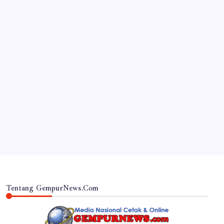
JAWA TIMUR
RSUD Dr. Haryoto Sampaikan Kronologi dan Bela
Sungkawa Atas Meninggalnya Pasien
By
Gempur News.com
Tentang GempurNews.Com