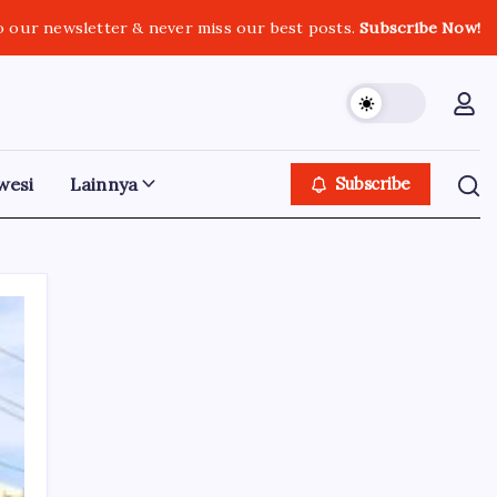
o our newsletter & never miss our best posts.
Subscribe Now!
wesi
Lainnya
Subscribe
Iklan