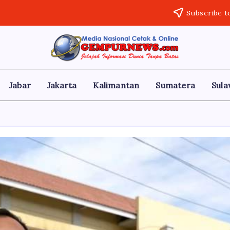
Subscribe t
Gempur
Jelajah
Informasi
News
Dunia
Tanpa
Jabar
Jakarta
Kalimantan
Sumatera
Sula
Batas