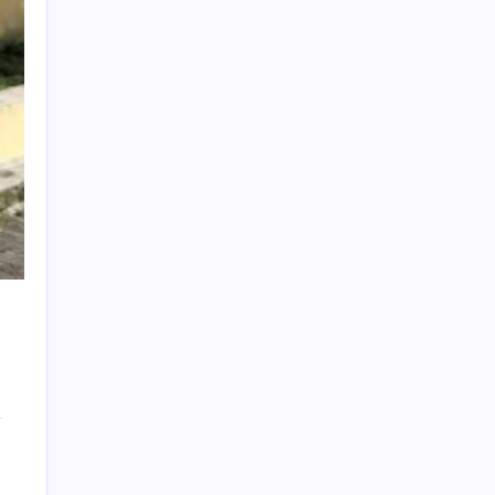
Berita Terbaru
DVI Polda Jatim Serahkan Jenazah Kelima
Korban KM Mutiara Sentosa II
6 Agustus
2026
Satreskrim Polres Bangkalan berhasil
ringkus dua pelaku spesialis curanmor
6
Agustus 2026
Polres Pasuruan Tegaskan Penanganan
Kasus Laka Lantas 2017 Telah Tuntas dan
Berkekuatan Hukum Tetap
6 Agustus 2026
Ribuan Botol Miras Ilegal Disita, Langkah
Tegas Pemkab Sidoarjo Dapat Dukungan
Warga Berantas Miras
6 Agustus 2026
Wabup Mimik Ajak Perkuat Pengawasan
Anak, Dinkes Sidoarjo Luruskan Isu 522
Pelajar Positif HIV
6 Agustus 2026
Api Masih Berkobar di Gunung Bromo,