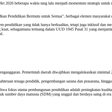
2 Mei 2026 beberapa waktu tang lalu menjadi momentum strategis unt
n Pendidikan Bermutu untuk Semua”, berbagai elemen masyarakat did
 pendidikan yang tidak hanya berkualitas, tetapi juga inklusif dan me
yang kuat, sebagaimana tertuang dalam UUD 1945 Pasal 31 yang menjami
l.
n penganggaran. Pemerintah daerah diwajibkan mengalokasikan minima
jahteraan tenaga pendidik, pengembangan sarana dan prasarana, hingg
a fokus utama pembangunan pendidikan adalah peningkatan kualitas 
k sumber daya manusia (SDM) yang unggul dan berdaya saing di era 