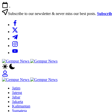
Skip
-
to
content
Subscribe to our newsletter & never miss our best posts.
Subscri
https://www.facebook.com/
https://twitter.com/
https://t.me/
https://www.instagram.com/
https://youtube.com/
Gempur
Jelajah
News
Informasi
Dunia
Tanpa
Gempur
Batas
Jelajah
News
Jatim
Informasi
Jateng
Dunia
Jabar
Tanpa
Jakarta
Batas
Kalimantan
Sumatera