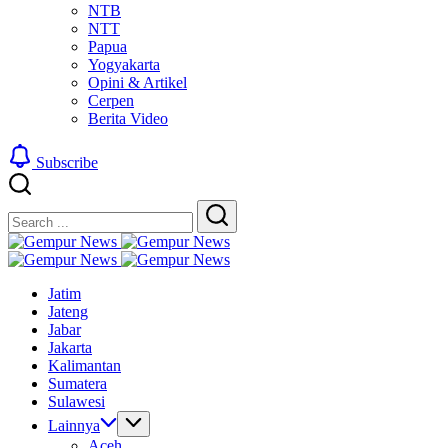
NTB
NTT
Papua
Yogyakarta
Opini & Artikel
Cerpen
Berita Video
Subscribe
Close
Search
Search
Gempur
Jelajah
News
Gempur
Informasi
Jelajah
News
Jatim
Dunia
Informasi
Jateng
Tanpa
Dunia
Jabar
Batas
Tanpa
Jakarta
Batas
Kalimantan
Sumatera
Sulawesi
Lainnya
Aceh