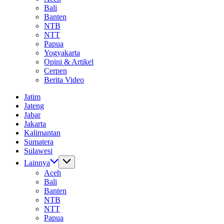
Bali
Banten
NTB
NTT
Papua
Yogyakarta
Opini & Artikel
Cerpen
Berita Video
Jatim
Jateng
Jabar
Jakarta
Kalimantan
Sumatera
Sulawesi
Lainnya
Aceh
Bali
Banten
NTB
NTT
Papua