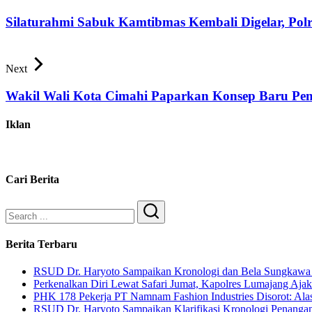
Silaturahmi Sabuk Kamtibmas Kembali Digelar, Polre
Next
Wakil Wali Kota Cimahi Paparkan Konsep Baru Pe
Iklan
Cari Berita
Search
Berita Terbaru
RSUD Dr. Haryoto Sampaikan Kronologi dan Bela Sungkawa 
Perkenalkan Diri Lewat Safari Jumat, Kapolres Lumajang Aj
PHK 178 Pekerja PT Namnam Fashion Industries Disorot: Alas
RSUD Dr. Haryoto Sampaikan Klarifikasi Kronologi Penangan