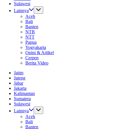
Sulawesi
Lainnya
Aceh
Bali
Banten
NTB
NTT
Papua
Yogyakarta
Opini & Artikel
Cerpen
Berita Video
Jatim
Jateng
Jabar
Jakarta
Kalimantan
Sumatera
Sulawesi
Lainnya
Aceh
Bali
Banten