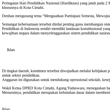
Peringatan Hari Pendidikan Nasional (Hardiknas) yang jatuh pada 
khususnya di Kota Cimahi.
Denhan mengusung tema “Menguatkan Partisipasi Semesta, Mewujudka
‎Semangat kebersamaan tersebut dinilai penting guna membangun sistem
‎Pendidikan di Indonesia sendiri memiliki landasan konstitusional 
kewajiban negara dalam menyelenggarakan sistem pendidikan nasiona
Iklan
‎Di tingkat daerah, komitmen tersebut diwujudkan melalui kebijaka
untuk sektor pendidikan.
‎‎Anggaran ini digunakan untuk mendukung operasional sekolah, kese
‎Wakil Ketua DPRD Kota Cimahi, Agung Yudaswara, menegaskan bahw
‎Menurutnya, pendidikan merupakan kebutuhan dasar dalam membentu
Iklan