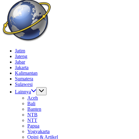
Batas
Gempur
Jelajah
Jatim
News
Informasi
Jateng
Dunia
Jabar
Tanpa
Jakarta
Batas
Kalimantan
Sumatera
Sulawesi
Lainnya
Aceh
Bali
Banten
NTB
NTT
Papua
Yogyakarta
Opini & Artikel