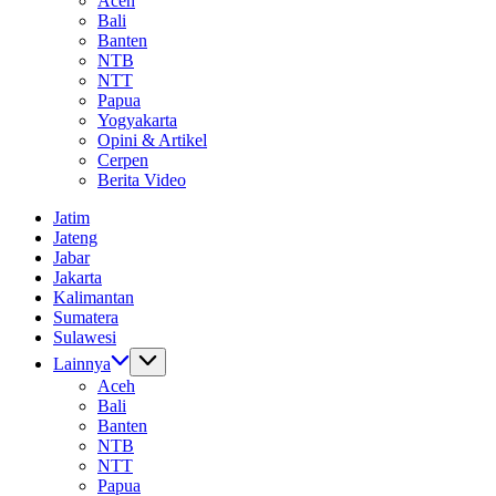
Aceh
Bali
Banten
NTB
NTT
Papua
Yogyakarta
Opini & Artikel
Cerpen
Berita Video
Jatim
Jateng
Jabar
Jakarta
Kalimantan
Sumatera
Sulawesi
Lainnya
Aceh
Bali
Banten
NTB
NTT
Papua