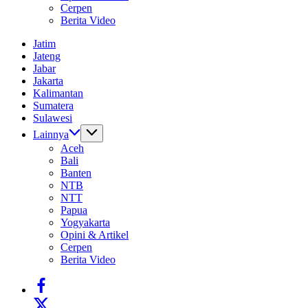
Cerpen
Berita Video
Jatim
Jateng
Jabar
Jakarta
Kalimantan
Sumatera
Sulawesi
Lainnya
Aceh
Bali
Banten
NTB
NTT
Papua
Yogyakarta
Opini & Artikel
Cerpen
Berita Video
https://www.facebook.com/
https://twitter.com/