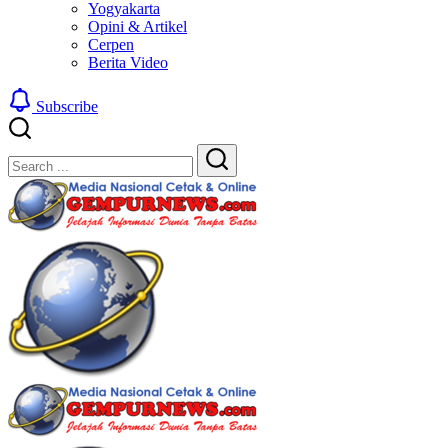
Yogyakarta
Opini & Artikel
Cerpen
Berita Video
Subscribe
Close
Search
Search
Gempur
Jelajah
News
Informasi
Dunia
Tanpa