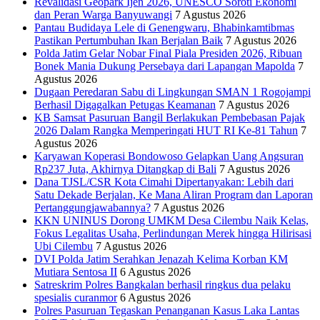
Revalidasi Geopark Ijen 2026, UNESCO Soroti Ekonomi
dan Peran Warga Banyuwangi
7 Agustus 2026
Pantau Budidaya Lele di Genengwaru, Bhabinkamtibmas
Pastikan Pertumbuhan Ikan Berjalan Baik
7 Agustus 2026
Polda Jatim Gelar Nobar Final Piala Presiden 2026, Ribuan
Bonek Mania Dukung Persebaya dari Lapangan Mapolda
7
Agustus 2026
Dugaan Peredaran Sabu di Lingkungan SMAN 1 Rogojampi
Berhasil Digagalkan Petugas Keamanan
7 Agustus 2026
KB Samsat Pasuruan Bangil Berlakukan Pembebasan Pajak
2026 Dalam Rangka Memperingati HUT RI Ke-81 Tahun
7
Agustus 2026
Karyawan Koperasi Bondowoso Gelapkan Uang Angsuran
Rp237 Juta, Akhirnya Ditangkap di Bali
7 Agustus 2026
Dana TJSL/CSR Kota Cimahi Dipertanyakan: Lebih dari
Satu Dekade Berjalan, Ke Mana Aliran Program dan Laporan
Pertanggungjawabannya?
7 Agustus 2026
KKN UNINUS Dorong UMKM Desa Cilembu Naik Kelas,
Fokus Legalitas Usaha, Perlindungan Merek hingga Hilirisasi
Ubi Cilembu
7 Agustus 2026
DVI Polda Jatim Serahkan Jenazah Kelima Korban KM
Mutiara Sentosa II
6 Agustus 2026
Satreskrim Polres Bangkalan berhasil ringkus dua pelaku
spesialis curanmor
6 Agustus 2026
Polres Pasuruan Tegaskan Penanganan Kasus Laka Lantas