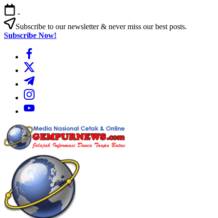
Skip
-
to
content
Subscribe to our newsletter & never miss our best posts.
Subscribe Now!
https://www.facebook.com/
https://twitter.com/
https://t.me/
https://www.instagram.com/
https://youtube.com/