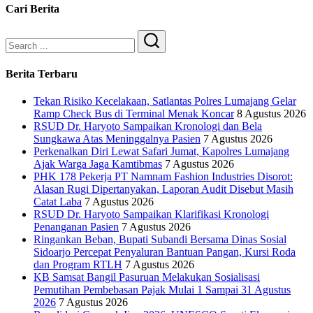
Cari Berita
Search
Berita Terbaru
Tekan Risiko Kecelakaan, Satlantas Polres Lumajang Gelar
Ramp Check Bus di Terminal Menak Koncar
8 Agustus 2026
RSUD Dr. Haryoto Sampaikan Kronologi dan Bela
Sungkawa Atas Meninggalnya Pasien
7 Agustus 2026
Perkenalkan Diri Lewat Safari Jumat, Kapolres Lumajang
Ajak Warga Jaga Kamtibmas
7 Agustus 2026
PHK 178 Pekerja PT Namnam Fashion Industries Disorot:
Alasan Rugi Dipertanyakan, Laporan Audit Disebut Masih
Catat Laba
7 Agustus 2026
RSUD Dr. Haryoto Sampaikan Klarifikasi Kronologi
Penanganan Pasien
7 Agustus 2026
Ringankan Beban, Bupati Subandi Bersama Dinas Sosial
Sidoarjo Percepat Penyaluran Bantuan Pangan, Kursi Roda
dan Program RTLH
7 Agustus 2026
KB Samsat Bangil Pasuruan Melakukan Sosialisasi
Pemutihan Pembebasan Pajak Mulai 1 Sampai 31 Agustus
2026
7 Agustus 2026