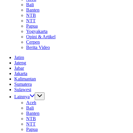
Bali
Banten
NTB
NTT
Papua
Yogyakarta
Opini & Artikel
Cerpen
Berita Video
Jatim
Jateng
Jabar
Jakarta
Kalimantan
Sumatera
Sulawesi
Lainnya
Aceh
Bali
Banten
NTB
NTT
Papua