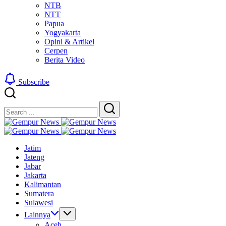
NTB
NTT
Papua
Yogyakarta
Opini & Artikel
Cerpen
Berita Video
Subscribe
Close
Search
Search
Gempur
Jelajah
News
Gempur
Informasi
Jelajah
News
Jatim
Dunia
Informasi
Jateng
Tanpa
Dunia
Jabar
Batas
Tanpa
Jakarta
Batas
Kalimantan
Sumatera
Sulawesi
Lainnya
Aceh