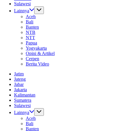
Sulawesi
Lainnya
Aceh
Bali
Banten
NTB
NTT
Papua
Yogyakarta
Opini & Artikel
Cerpen
Berita Video
Jatim
Jateng
Jabar
Jakarta
Kalimantan
Sumatera
Sulawesi
Lainnya
Aceh
Bali
Banten