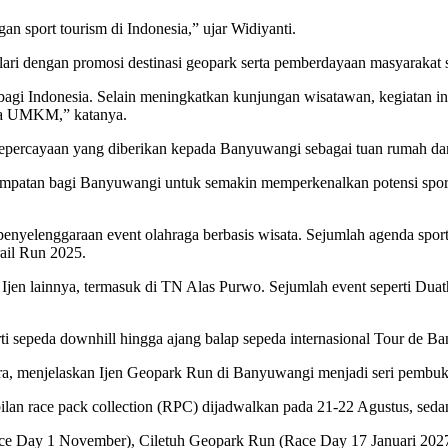
an sport tourism di Indonesia,” ujar Widiyanti.
ri dengan promosi destinasi geopark serta pemberdayaan masyarakat sek
ar bagi Indonesia. Selain meningkatkan kunjungan wisatawan, kegiatan
gga UMKM,” katanya.
epercayaan yang diberikan kepada Banyuwangi sebagai tuan rumah dan 
sempatan bagi Banyuwangi untuk semakin memperkenalkan potensi sport
lenggaraan event olahraga berbasis wisata. Sejumlah agenda sport tou
rail Run 2025.
 Ijen lainnya, termasuk di TN Alas Purwo. Sejumlah event seperti Du
ti sepeda downhill hingga ajang balap sepeda internasional Tour de Ba
a, menjelaskan Ijen Geopark Run di Banyuwangi menjadi seri pembuk
bilan race pack collection (RPC) dijadwalkan pada 21-22 Agustus, se
ce Day 1 November), Ciletuh Geopark Run (Race Day 17 Januari 2027)