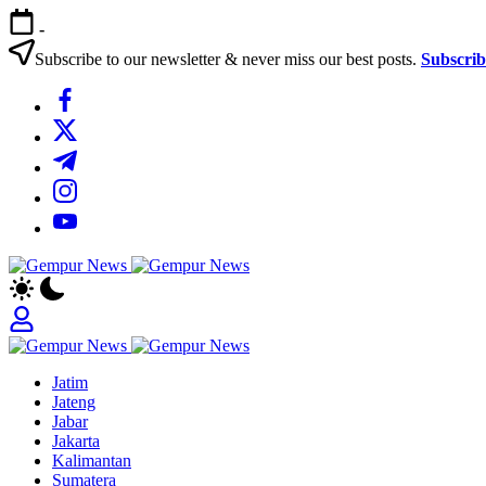
Skip
-
to
content
Subscribe to our newsletter & never miss our best posts.
Subscri
https://www.facebook.com/
https://twitter.com/
https://t.me/
https://www.instagram.com/
https://youtube.com/
Gempur
Jelajah
News
Informasi
Dunia
Tanpa
Gempur
Batas
Jelajah
News
Jatim
Informasi
Jateng
Dunia
Jabar
Tanpa
Jakarta
Batas
Kalimantan
Sumatera