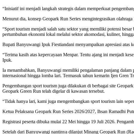
“Inisiatif ini menjadi langkah strategis dalam memperkuat pengembang
Menurut dia, konsep Geopark Run Series mengintegrasikan olahraga la
“Sport tourism menjadi salah satu sektor yang memiliki potensi bes
pertumbuhan ekonomi lokal melalui sektor akomodasi, kuliner, hin
Bupati Banyuwangi Ipuk Fiestiandani menyampaikan apresiasi atas k
“Terima kasih atas kepercayaan Menpar. Tentu ajang ini menjadi ke
Ipuk.
Ia menambahkan, Banyuwangi memiliki pengalaman panjang dalam penye
internasional hingga lomba lari. Termasuk tahun kemarin Ijen Gren T
Pengembangan sport tourism juga dilakukan di berbagai site Geopark
Geopark Green Run telah digelar di kawasan tersebut.
“Tidak hanya lari, kami juga mengembangkan sport tourism lain seper
Ketua Pelaksana Geopark Run Series 2026/2027, Ihsan Ramadhi Putr
Registrasi peserta dibuka mulai 22 Mei hingga 19 Juli 2026. Pengam
Setelah dari Banyuwangi nantinya dilanjut Minang Geopark Run (Ra