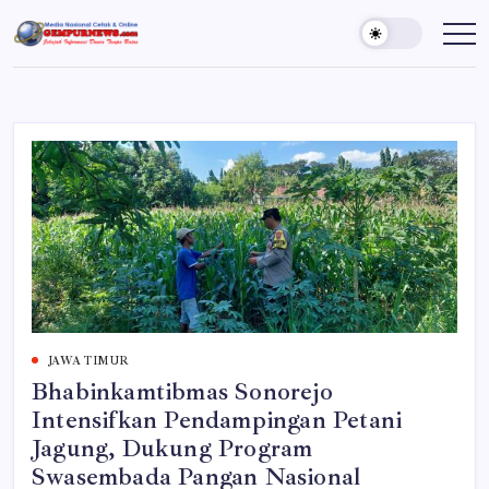
Skip
to
Gempur
Jelajah
Informasi
content
News
Dunia
Tanpa
Batas
JAWA TIMUR
Bhabinkamtibmas Sonorejo
Intensifkan Pendampingan Petani
Jagung, Dukung Program
Swasembada Pangan Nasional